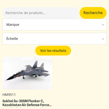
Recherche
Marque
Échelle
Voir les résultats
HM9511
Sukhoi Su-30SM Flanker C,
Kazakhstan Air Defense Forces
2019 “Aviadarts Contest”