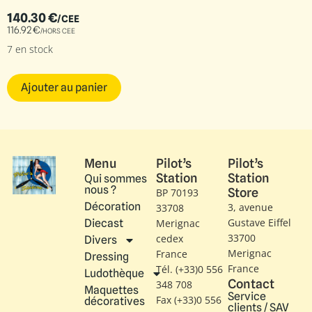
140.30
€
/CEE
116.92
€
/HORS CEE
7 en stock
Ajouter au panier
Menu
Pilot’s
Pilot’s
Station
Station
Qui sommes
nous ?
Store
BP 70193
Décoration
3, avenue
33708
Gustave Eiffel​
Diecast
Merignac
33700
cedex
Divers
Merignac
France
Dressing
France
Tél. (+33)0 556
Ludothèque
Contact
348 708
Maquettes
Service
Fax (+33)0 556
décoratives
clients / SAV