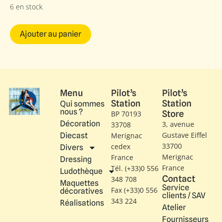
6 en stock
Ajouter au panier
Menu
Pilot’s
Pilot’s
Station
Station
Qui sommes
nous ?
Store
BP 70193
Décoration
3, avenue
33708
Gustave Eiffel​
Diecast
Merignac
33700
cedex
Divers
Merignac
France
Dressing
France
Tél. (+33)0 556
Ludothèque
Contact
348 708
Maquettes
Service
Fax (+33)0 556
décoratives
clients / SAV
343 224
Réalisations
Atelier
Fournisseurs