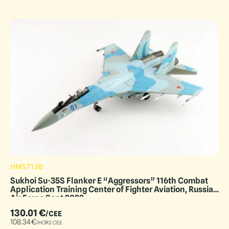
HM5713B
Sukhoi Su-35S Flanker E “Aggressors” 116th Combat
Application Training Center of Fighter Aviation, Russian
Air Force Sept 2022
130.01
€
/CEE
108.34
€
/HORS CEE