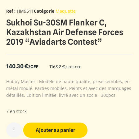
Ref :
HM9511
Catégorie
Maquette
Sukhoi Su-30SM Flanker C,
Kazakhstan Air Defense Forces
2019 “Aviadarts Contest”
140.30
€
/CEE
116.92
€
/HORS CEE
Hobby Master : Modèle de haute qualité, préassemblés, en
métal moulé. Parties mobiles. Peints et avec des marquages
détaillés. Edition limitée, livré avec un socle : 300pcs
7 en stock
Ajouter au panier