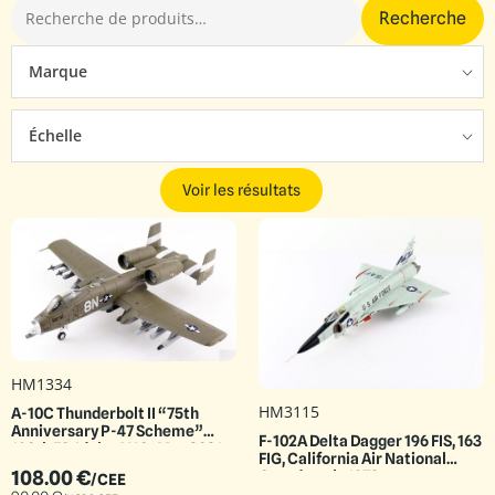
Recherche
Marque
Échelle
Voir les résultats
HM1334
HM3115
A-10C Thunderbolt II “75th
Anniversary P-47 Scheme”
F-102A Delta Dagger 196 FIS, 163
190th FS, Idaho ANG , May 2021
FIG, California Air National
108.00
€
Guard, early 1970s
/CEE