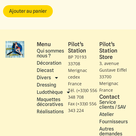
Ajouter au panier
Menu
Pilot’s
Pilot’s
Station
Station
Qui sommes
nous ?
Store
BP 70193
Décoration
3, avenue
33708
Gustave Eiffel​
Diecast
Merignac
33700
cedex
Divers
Merignac
France
Dressing
France
Tél. (+33)0 556
Ludothèque
Contact
348 708
Maquettes
Service
Fax (+33)0 556
décoratives
clients / SAV
343 224
Réalisations
Atelier
Fournisseurs
Autres
demandes