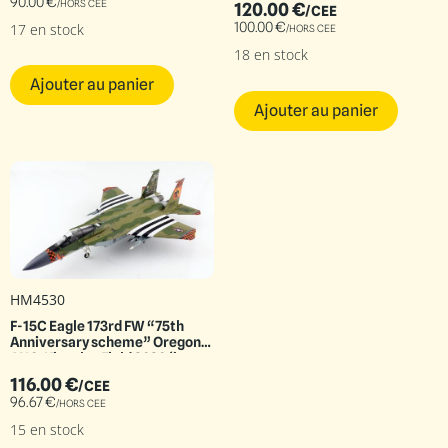
90.00
€
/HORS CEE
120.00
€
/CEE
100.00
€
17 en stock
/HORS CEE
18 en stock
Ajouter au panier
Ajouter au panier
HM4530
F-15C Eagle 173rd FW “75th
Anniversary scheme” Oregon
ANG, Kingsley Field 2020 (in
memorial of David R. Kingsley)
116.00
€
/CEE
96.67
€
/HORS CEE
15 en stock