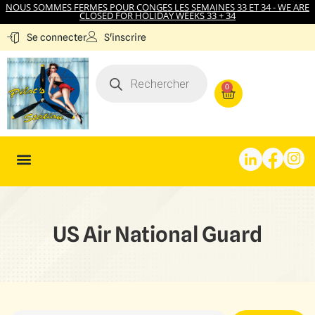
NOUS SOMMES FERMES POUR CONGES LES SEMAINES 33 ET 34 - WE ARE
CLOSED FOR HOLIDAY WEEKS 33 + 34
S'inscrire
Se connecter
0
US Air National Guard