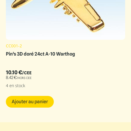
CC001-2
Pin’s 3D doré 24ct A-10 Warthog
10.10
€
/CEE
8.42
€
/HORS CEE
4 en stock
Ajouter au panier