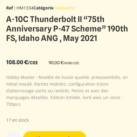
Ref :
HM1334
Catégorie
Maquette
A-10C Thunderbolt II “75th
Anniversary P-47 Scheme” 190th
FS, Idaho ANG , May 2021
108.00
€
/CEE
90.00
€
/HORS CEE
Hobby Master : Modèle de haute qualité, préassemblés, en
métal moulé. Parties mobiles, configuration trains
d’atterrissage sortis ou rentrés. Peints et avec des
marquages détaillés. Edition limitée, livré avec un socle :
700pcs
17 en stock