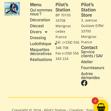
Menu
Pilot’s
Pilot’s
Station
Station
Qui sommes
nous ?
Store
BP 70193
Décoration
3, avenue
33708
Gustave Eiffel​
Diecast
Merignac
33700
cedex
Divers
Merignac
France
Dressing
France
Tél. (+33)0 556
Ludothèque
Contact
348 708
Maquettes
Service
Fax (+33)0 556
décoratives
clients / SAV
343 224
Réalisations
Atelier
Fournisseurs
Autres
demandes
0
Copyright © 2024 - Pilot’s Station - Creation : Epicure