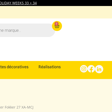
LIDAY WEEKS 33 + 34
0
tes décoratives
Réalisations
ter Fokker 27 XA-MCJ