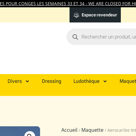
 POUR CONGES LES SEMAINES 33 ET 34 - WE ARE CLOSED FOR HO
Espace revendeur
Divers
Dressing
Ludothèque
Maquet
Accueil
Maquette
/
/ Aerocaribe In