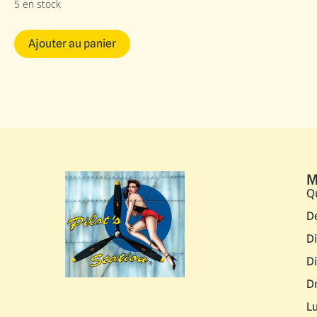
5 en stock
Ajouter au panier
M
Q
D
D
D
D
L