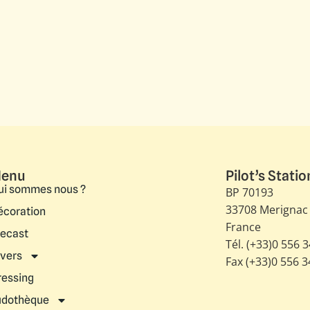
enu
Pilot’s Statio
ui sommes nous ?
BP 70193
33708 Merignac
écoration
France
iecast
Tél. (+33)0 556 
ivers
Fax (+33)0 556 
ressing
udothèque