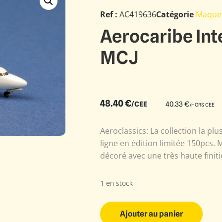
Ref :
AC419636
Catégorie
Maque
Aerocaribe Int
MCJ
48.40
€
/CEE
40.33
€
/HORS CEE
Aeroclassics: La collection la plu
ligne en édition limitée 150pcs.
décoré avec une très haute finiti
1 en stock
Ajouter au panier