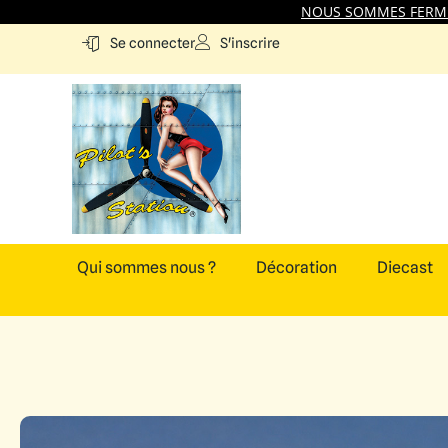
NOUS SOMMES FERMES
S'inscrire
Se connecter
Qui sommes nous ?
Décoration
Diecast