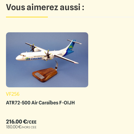
Vous aimerez aussi :
VF256
ATR72-500 Air Caraïbes F-OIJH
216.00
€
/CEE
180.00
€
/HORS CEE