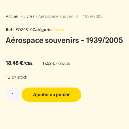
Accueil
/
Livres
/ Aérospace souvenirs – 1939/2005
Ref :
EO80310
Catégorie
Livres
Aérospace souvenirs – 1939/2005
18.48
€
/CEE
17.52
€
/HORS CEE
12 en stock
Ajouter au panier