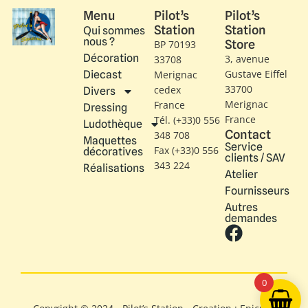
Menu
Pilot’s
Pilot’s
Station
Station
Qui sommes
nous ?
Store
BP 70193
Décoration
3, avenue
33708
Gustave Eiffel​
Diecast
Merignac
33700
cedex
Divers
Merignac
France
Dressing
France
Tél. (+33)0 556
Ludothèque
Contact
348 708
Maquettes
Service
Fax (+33)0 556
décoratives
clients / SAV
343 224
Réalisations
Atelier
Fournisseurs
Autres
demandes
0