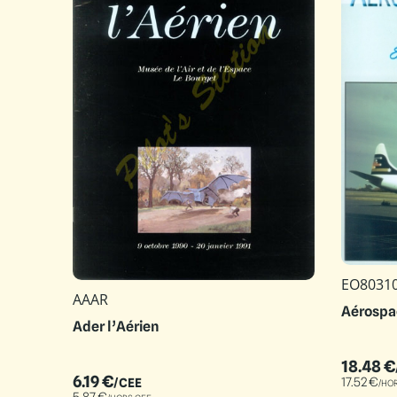
EO8031
AAAR
Aérospa
Ader l’Aérien
18.48
€
6.19
€
17.52
€
/CEE
/HO