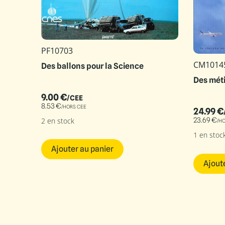
PF10703
CM1014
Des ballons pour la Science
Des mét
9.00
€
/CEE
8.53
€
/HORS CEE
24.99
€
2 en stock
23.69
€
/H
1 en stoc
Ajouter au panier
Ajout