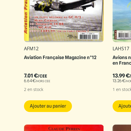
AFM12
LAHS17
Aviation Française Magazine n°12
Avions n
en Fran
7.01
€
13.99
€
/CEE
6.64
€
13.26
€
/HORS CEE
/HO
2 en stock
1 en stoc
Ajouter au panier
Ajout