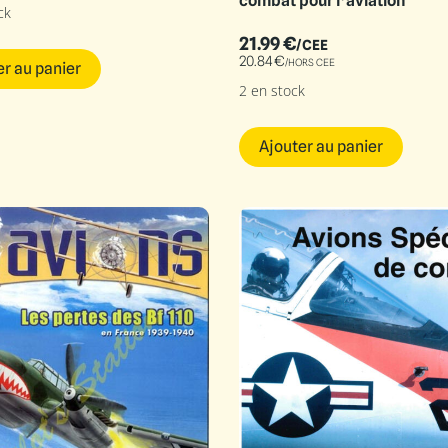
combat pour l’aviation
ck
21.99
€
/CEE
20.84
€
/HORS CEE
er au panier
2 en stock
Ajouter au panier