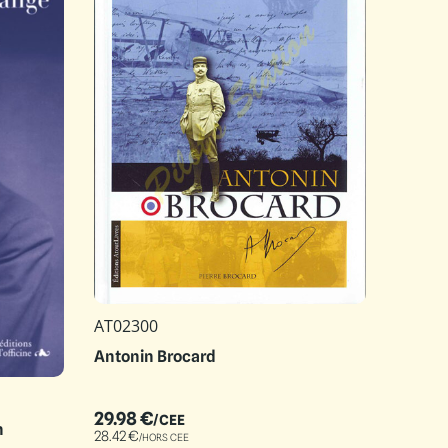
AT02300
Antonin Brocard
29.98
€
/CEE
n
28.42
€
/HORS CEE