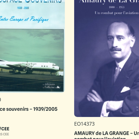
0
ce souvenirs – 1939/2005
EO14373
/CEE
AMAURY de LA GRANGE – U
RS CEE