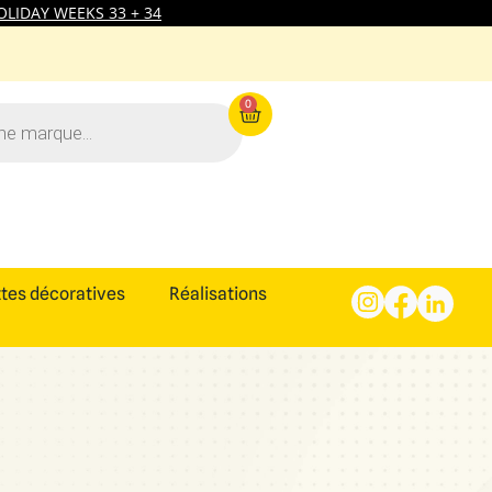
LIDAY WEEKS 33 + 34
0
tes décoratives
Réalisations