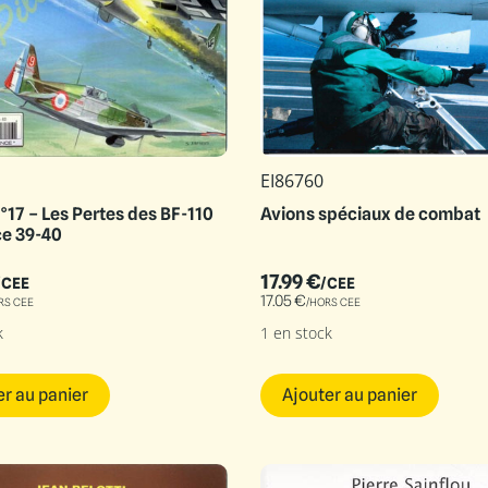
EI86760
°17 – Les Pertes des BF-110
Avions spéciaux de combat
ce 39-40
17.99
€
/CEE
/CEE
17.05
€
RS CEE
/HORS CEE
k
1 en stock
er au panier
Ajouter au panier