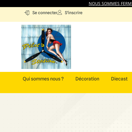
NOUS SOMMES FERMES
S'inscrire
Se connecter
Qui sommes nous ?
Décoration
Diecast