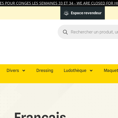
 POUR CONGES LES SEMAINES 33 ET 34 - WE ARE CLOSED FOR HO
Espace revendeur
Divers
Dressing
Ludothèque
Maquet
Francais