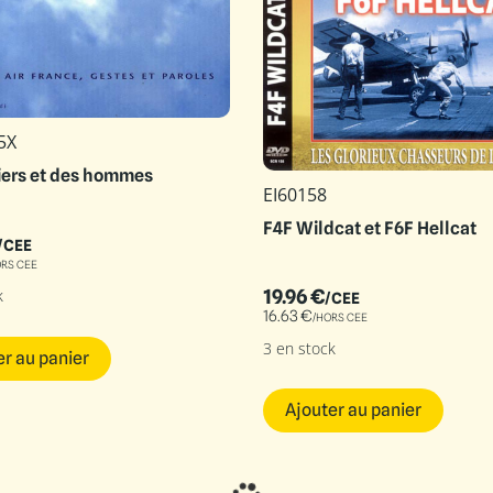
5X
iers et des hommes
EI60158
F4F Wildcat et F6F Hellcat
/CEE
ORS CEE
19.96
€
k
/CEE
16.63
€
/HORS CEE
3 en stock
er au panier
Ajouter au panier