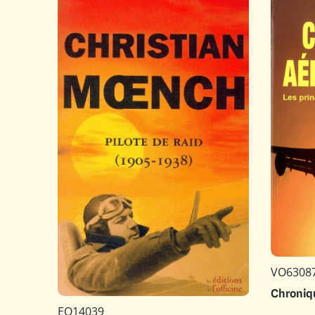
VO6308
Chroniq
EO14039