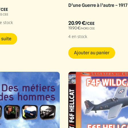
D’une Guerre à l’autre – 1917
/CEE
RS CEE
e stock
20.99
€
/CEE
19.90
€
/HORS CEE
4 en stock
a suite
Ajouter au panier