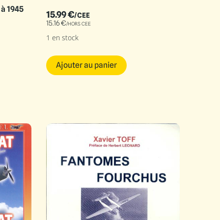
 à 1945
15.99
€
/CEE
15.16
€
/HORS CEE
1 en stock
Ajouter au panier