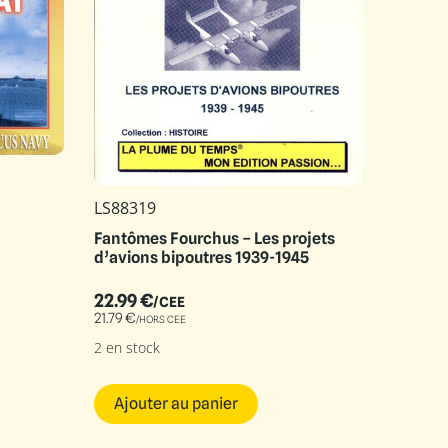
LS88319
Fantômes Fourchus – Les projets
d’avions bipoutres 1939-1945
22.99
€
/CEE
21.79
€
/HORS CEE
2 en stock
Ajouter au panier