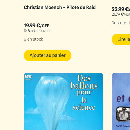
Christian Moench – Pilote de Raid
22.99
€
21.79
€
/HO
Rupture d
19.99
€
/CEE
18.95
€
/HORS CEE
6 en stock
Lire l
Ajouter au panier