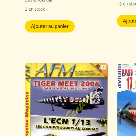
5.87
€
/HORS CEE
12 en sto
2 en stock
Ajout
Ajouter au panier