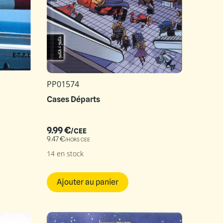
PP01574
Cases Départs
9.99
€
/CEE
9.47
€
/HORS CEE
14 en stock
Ajouter au panier