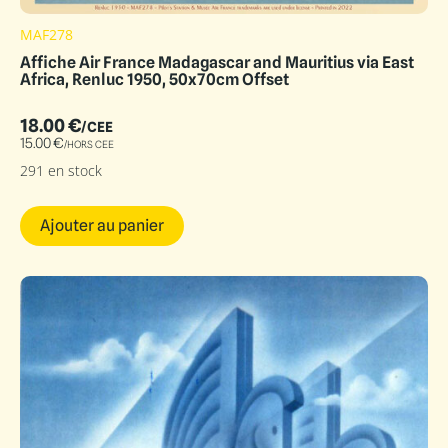
MAF278
Affiche Air France Madagascar and Mauritius via East
Africa, Renluc 1950, 50x70cm Offset
18.00
€
/CEE
15.00
€
/HORS CEE
291 en stock
Ajouter au panier