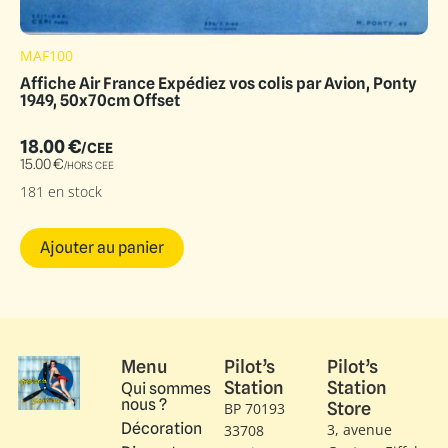
MAF100
Affiche Air France Expédiez vos colis par Avion, Ponty
1949, 50x70cm Offset
18.00
€
/CEE
15.00
€
/HORS CEE
181 en stock
Ajouter au panier
Menu
Pilot’s
Pilot’s
Station
Station
Qui sommes
nous ?
Store
BP 70193
Décoration
3, avenue
33708