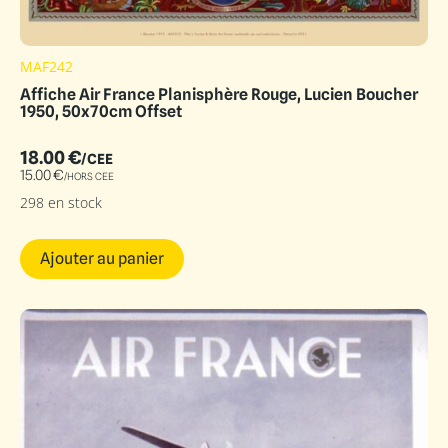
MAF242
Affiche Air France Planisphère Rouge, Lucien Boucher
1950, 50x70cm Offset
18.00
€
/CEE
15.00
€
/HORS CEE
298 en stock
Ajouter au panier