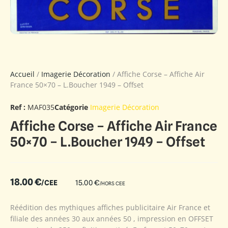
Accueil
/
Imagerie Décoration
/ Affiche Corse – Affiche Air
France 50×70 – L.Boucher 1949 – Offset
Ref :
MAF035
Catégorie
Imagerie Décoration
Affiche Corse – Affiche Air France
50×70 – L.Boucher 1949 – Offset
18.00
€
/CEE
15.00
€
/HORS CEE
Réédition des mythiques affiches publicitaire Air France et
filiale des années 30 aux années 50 , impression en OFFSET