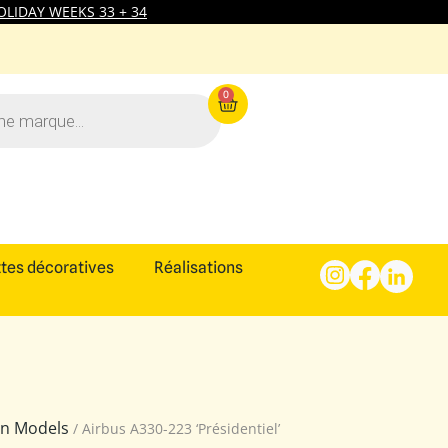
LIDAY WEEKS 33 + 34
0
tes décoratives
Réalisations
ion Models
/ Airbus A330-223 ‘Présidentiel’