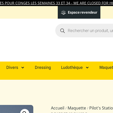
 POUR CONGES LES SEMAINES 33 ET 34 - WE ARE CLOSED FOR HO
Espace revendeur
Divers
Dressing
Ludothèque
Maquet
Accueil
Maquette
Pilot's Stat
/
/