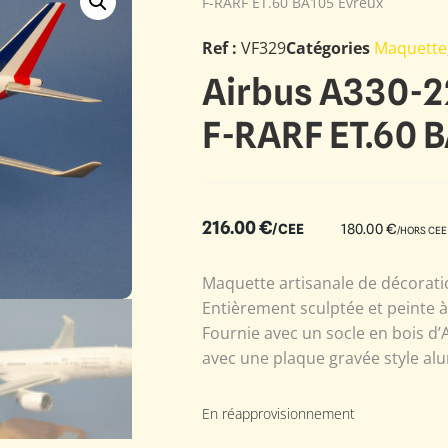
F-RARF ET.60 BA105 Evreux
Ref :
VF329
Catégories
Maquette
Airbus A330-22
F-RARF ET.60 
216.00
€
/CEE
180.00
€
/HORS CEE
Maquette artisanale de décoratio
Entièrement sculptée et peinte 
Fournie avec un socle en bois d’
avec une plaque gravée style alu
En réapprovisionnement