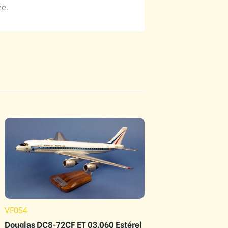
ée.
VF054
Douglas DC8-72CF ET 03.060 Estérel