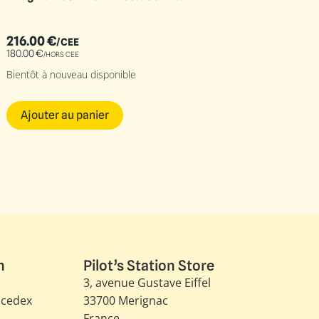
216.00
€
/CEE
180.00
€
/HORS CEE
Bientôt à nouveau disponible
Ajouter au panier
n
Pilot’s Station Store
3, avenue Gustave Eiffel​
 cedex
33700 Merignac
France