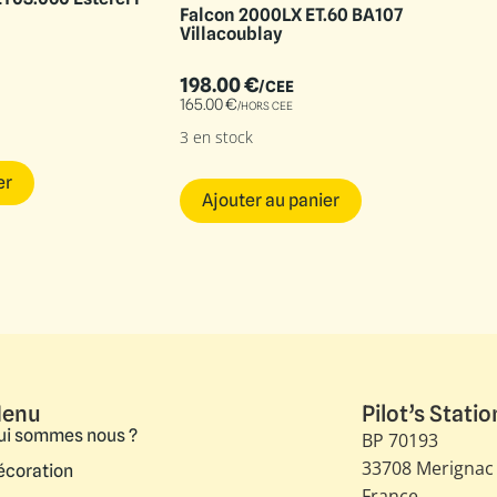
Falcon 2000LX ET.60 BA107
Villacoublay
198.00
€
/CEE
165.00
€
/HORS CEE
3 en stock
er
Ajouter au panier
enu
Pilot’s Statio
ui sommes nous ?
BP 70193
33708 Merignac
écoration
France