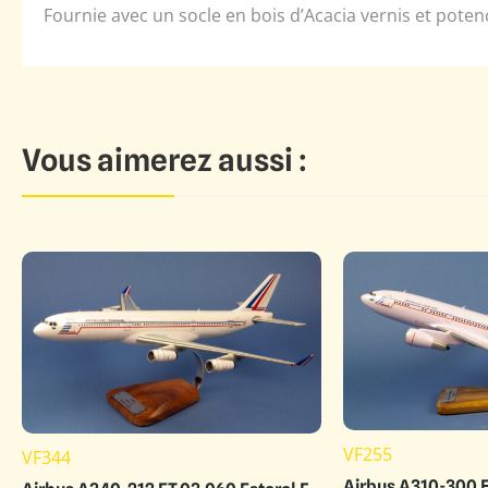
Fournie avec un socle en bois d’Acacia vernis et poten
Vous aimerez aussi :
VF255
VF344
Airbus A310-300 E