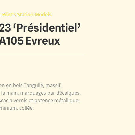
,
Pilot's Station Models
3 ‘Présidentiel’
BA105 Evreux
n en bois Tanguilé, massif.
à la main, marquages par décalques.
Acacia vernis et potence métallique,
minium, collée.