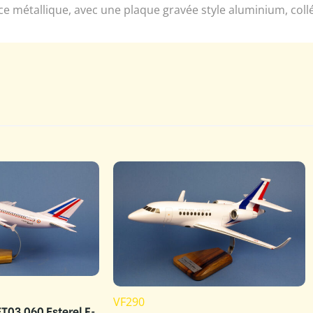
ce métallique, avec une plaque gravée style aluminium, coll
VF290
T03.060 Esterel F-