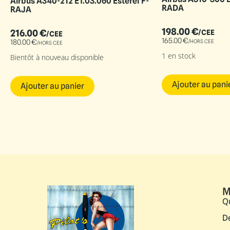
Airbus A340-212 ET.03.060 Esterel F-
RADA
RAJA
198.00
€
216.00
€
/CEE
/CEE
165.00
€
180.00
€
/HORS CEE
/HORS CEE
1 en stock
Bientôt à nouveau disponible
Ajouter au pani
Ajouter au panier
M
Q
D