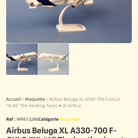
Accueil
/
Maquette
/ Airbus Beluga XL A330-700 F-GXLO
“XL#6” The beating heart ♥ of Airbus
Ref :
WR613286
Catégorie
Maquette
Airbus Beluga XL A330-700 F-