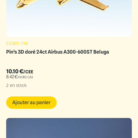
CC001-156
Pin’s 3D doré 24ct Airbus A300-600ST Beluga
10.10
€
/CEE
8.42
€
/HORS CEE
2 en stock
Ajouter au panier