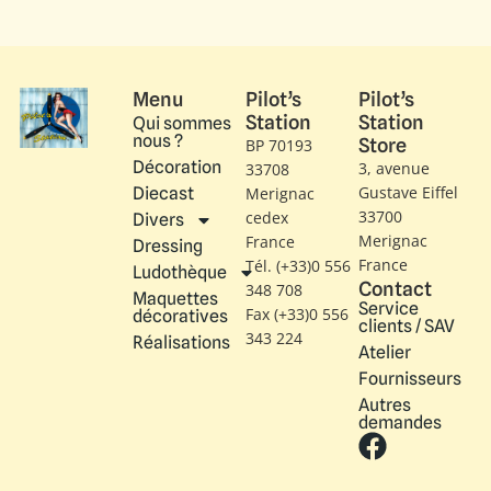
Menu
Pilot’s
Pilot’s
Station
Station
Qui sommes
nous ?
Store
BP 70193
Décoration
3, avenue
33708
Gustave Eiffel​
Diecast
Merignac
33700
cedex
Divers
Merignac
France
Dressing
France
Tél. (+33)0 556
Ludothèque
Contact
348 708
Maquettes
Service
Fax (+33)0 556
décoratives
clients / SAV
343 224
Réalisations
Atelier
Fournisseurs
Autres
demandes