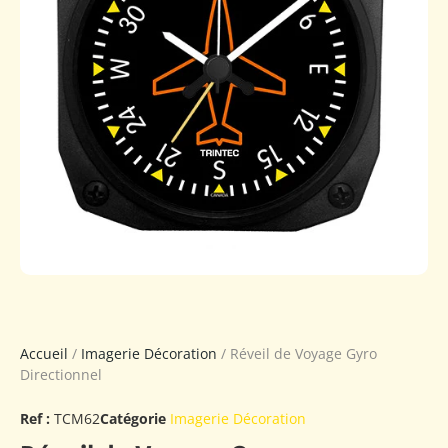
Accueil
/
Imagerie Décoration
/ Réveil de Voyage Gyro
Directionnel
Ref :
TCM62
Catégorie
Imagerie Décoration