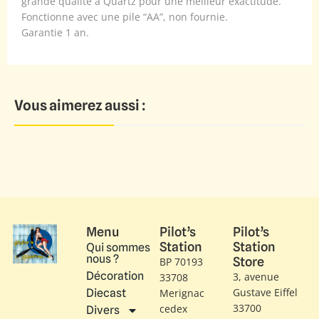
grande qualité à Quartz pour une meilleur exactitude.
Fonctionne avec une pile “AA”, non fournie.
Garantie 1 an.
Vous aimerez aussi :
Menu
Pilot’s
Pilot’s
Station
Station
Qui sommes
nous ?
Store
BP 70193
Décoration
3, avenue
33708
Gustave Eiffel​
Diecast
Merignac
33700
cedex
Divers