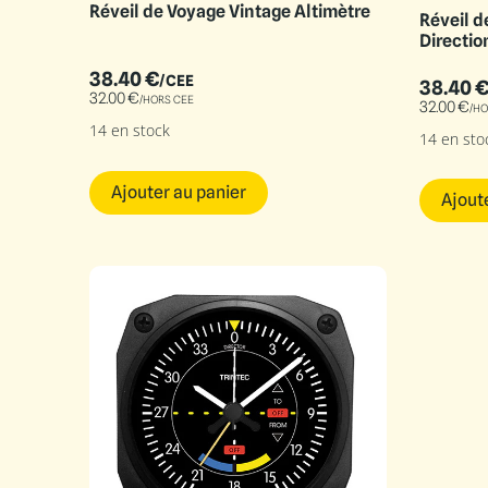
Réveil de Voyage Vintage Altimètre
Réveil d
Directio
38.40
€
/CEE
38.40
32.00
€
/HORS CEE
32.00
€
/HO
14 en stock
14 en sto
Ajouter au panier
Ajout