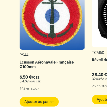
TCM60
PS44
Réveil d
Écusson Aéronavale Française
Ø100mm
38.40
6.50
€
/CEE
32.00
€
/HO
5.42
€
/HORS CEE
26 en sto
142 en stock
Ajout
Ajouter au panier