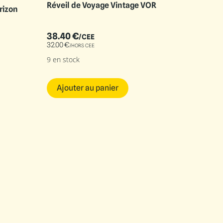
Réveil de Voyage Vintage VOR
rizon
38.40
€
/CEE
32.00
€
/HORS CEE
9 en stock
Ajouter au panier