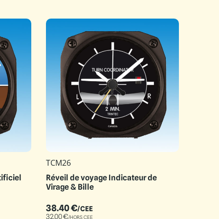
TCM26
ificiel
Réveil de voyage Indicateur de
Virage & Bille
38.40
€
/CEE
32.00
€
/HORS CEE