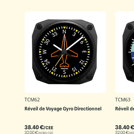
TCM62
TCM63
Réveil de Voyage Gyro Directionnel
Réveil d
38.40
€
38.40
/CEE
32.00
€
32.00
€
/HORS CEE
/HO