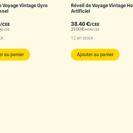
e Voyage Vintage Gyro
Réveil de Voyage Vintage Ho
nnel
Artificiel
€
38.40
€
/CEE
/CEE
32.00
€
RS CEE
/HORS CEE
ck
12 en stock
er au panier
Ajouter au panier