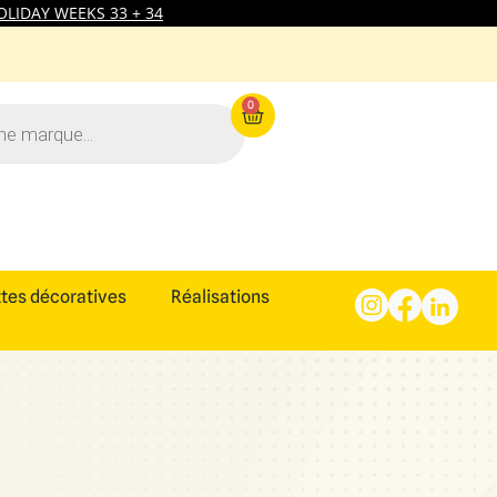
LIDAY WEEKS 33 + 34
0
tes décoratives
Réalisations