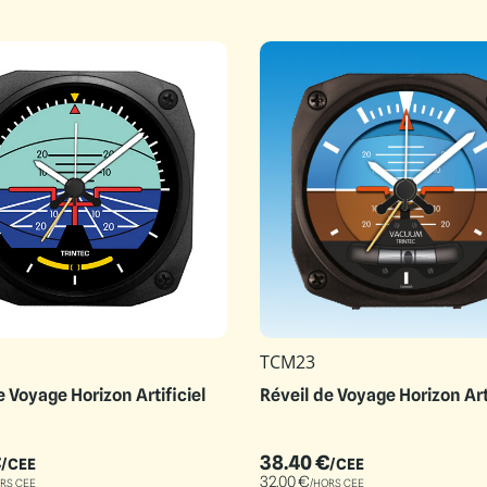
TCM23
e Voyage Horizon Artificiel
Réveil de Voyage Horizon Art
€
38.40
€
/CEE
/CEE
32.00
€
RS CEE
/HORS CEE