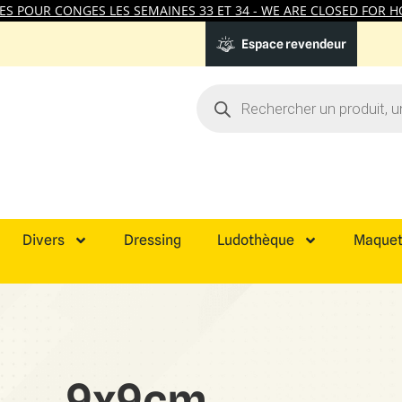
 POUR CONGES LES SEMAINES 33 ET 34 - WE ARE CLOSED FOR HO
Espace revendeur
Divers
Dressing
Ludothèque
Maquet
9x9cm