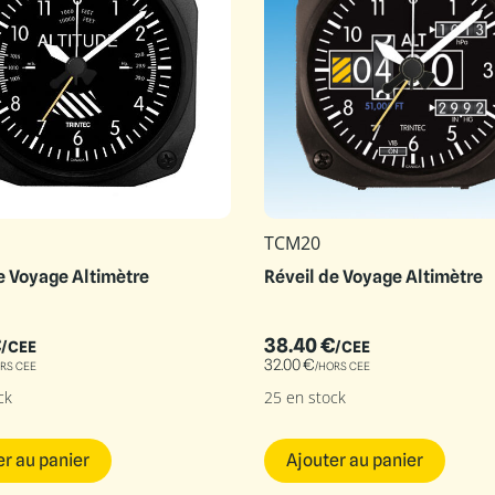
TCM20
e Voyage Altimètre
Réveil de Voyage Altimètre
€
38.40
€
/CEE
/CEE
32.00
€
RS CEE
/HORS CEE
ck
25 en stock
er au panier
Ajouter au panier