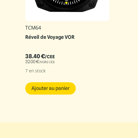
TCM64
Réveil de Voyage VOR
38.40
€
/CEE
32.00
€
/HORS CEE
7 en stock
Ajouter au panier