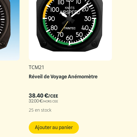
TCM21
Réveil de Voyage Anémomètre
38.40
€
/CEE
32.00
€
/HORS CEE
25 en stock
Ajouter au panier