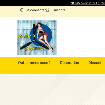
NOUS SOMMES FERMES
S'inscrire
Se connecter
Qui sommes nous ?
Décoration
Diecast