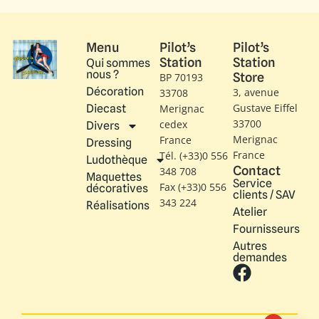
Menu
Pilot’s
Pilot’s
Station
Station
Qui sommes
nous ?
Store
BP 70193
Décoration
3, avenue
33708
Gustave Eiffel​
Diecast
Merignac
33700
cedex
Divers
Merignac
France
Dressing
France
Tél. (+33)0 556
Ludothèque
Contact
348 708
Maquettes
Service
Fax (+33)0 556
décoratives
clients / SAV
343 224
Réalisations
Atelier
Fournisseurs
Autres
demandes