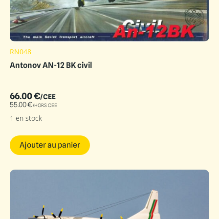
RN048
Antonov AN-12 BK civil
66.00
€
/CEE
55.00
€
/HORS CEE
1 en stock
Ajouter au panier