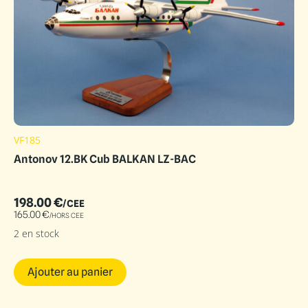
VF185
Antonov 12.BK Cub BALKAN LZ-BAC
198.00
€
/CEE
165.00
€
/HORS CEE
2 en stock
Ajouter au panier