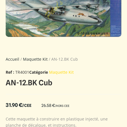
Accueil
/
Maquette Kit
/ AN-12.BK Cub
Ref :
TR4001
Catégorie
Maquette Kit
AN-12.BK Cub
31.90
€
/CEE
26.58
€
/HORS CEE
Cette maquette à construire en plastique injecté, une
planche de décalque, et instructions.