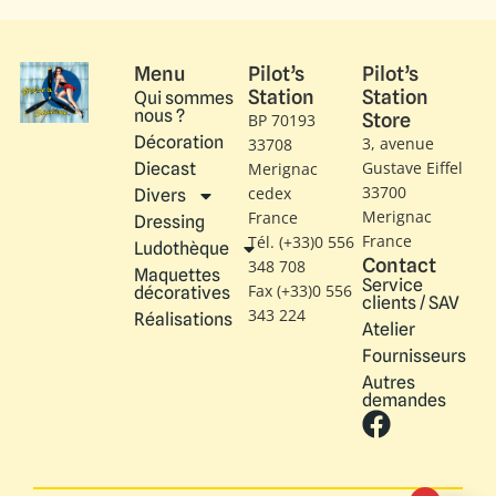
Menu
Pilot’s
Pilot’s
Station
Station
Qui sommes
nous ?
Store
BP 70193
Décoration
3, avenue
33708
Gustave Eiffel​
Diecast
Merignac
33700
cedex
Divers
Merignac
France
Dressing
France
Tél. (+33)0 556
Ludothèque
Contact
348 708
Maquettes
Service
Fax (+33)0 556
décoratives
clients / SAV
343 224
Réalisations
Atelier
Fournisseurs
Autres
demandes