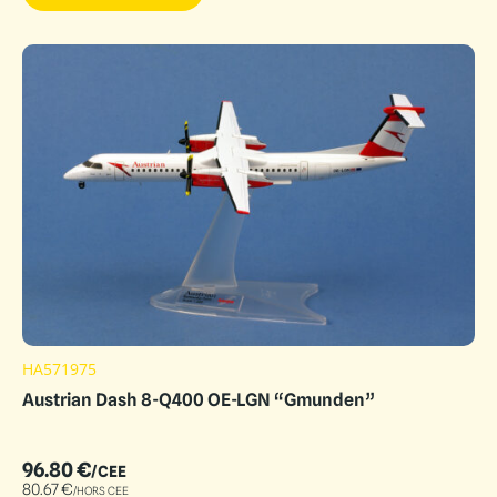
HA571975
Austrian Dash 8-Q400 OE-LGN “Gmunden”
96.80
€
/CEE
80.67
€
/HORS CEE