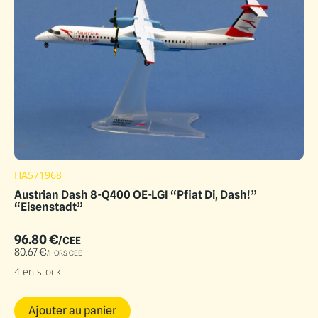
HA571968
Austrian Dash 8-Q400 OE-LGI “Pfiat Di, Dash!”
“Eisenstadt”
96.80
€
/CEE
80.67
€
/HORS CEE
4 en stock
Ajouter au panier