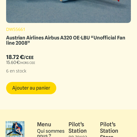
DW55661
Austrian Airlines Airbus A320 OE-LBU “Unofficial Fan
line 2008”
18.72
€
/CEE
15.60
€
/HORS CEE
6 en stock
Ajouter au panier
Menu
Pilot’s
Pilot’s
Station
Station
Qui sommes
nous ?