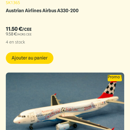
SK1365
Austrian Airlines Airbus A330-200
11.50
€
/CEE
9.58
€
/HORS CEE
4 en stock
Ajouter au panier
Promo !