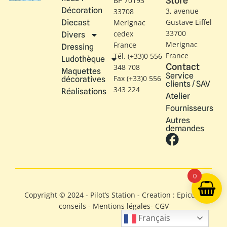
Store
BP 70193
Décoration
3, avenue
33708
Gustave Eiffel​
Diecast
Merignac
33700
cedex
Divers
Merignac
France
Dressing
France
Tél. (+33)0 556
Ludothèque
Contact
348 708
Maquettes
Service
Fax (+33)0 556
décoratives
clients / SAV
343 224
Réalisations
Atelier
Fournisseurs
Autres
demandes
0
Copyright © 2024 - Pilot’s Station - Creation : Epicure
conseils -
Mentions légales
-
CGV
Français