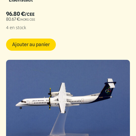
96.80
€
/CEE
80.67
€
/HORS CEE
4 en stock
Ajouter au panier