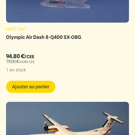
HA571661
Olympic Air Dash 8-Q400 SX-OBG
94.80
€
/CEE
79.00
€
/HORS CEE
1 en stock
Ajouter au panier