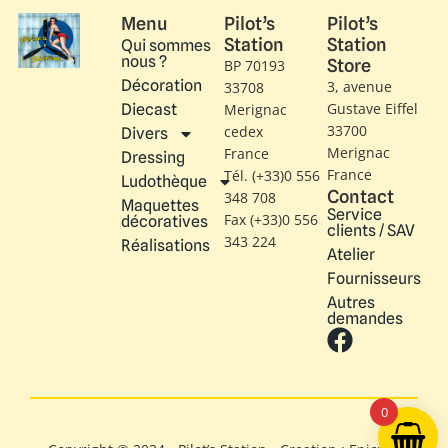
Menu
Pilot’s
Pilot’s
Station
Station
Qui sommes
nous ?
Store
BP 70193
Décoration
3, avenue
33708
Gustave Eiffel​
Diecast
Merignac
33700
cedex
Divers
Merignac
France
Dressing
France
Tél. (+33)0 556
Ludothèque
Contact
348 708
Maquettes
Service
Fax (+33)0 556
décoratives
clients / SAV
343 224
Réalisations
Atelier
Fournisseurs
Autres
demandes
0