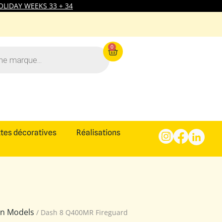
LIDAY WEEKS 33 + 34
0
tes décoratives
Réalisations
ion Models
/ Dash 8 Q400MR Fireguard