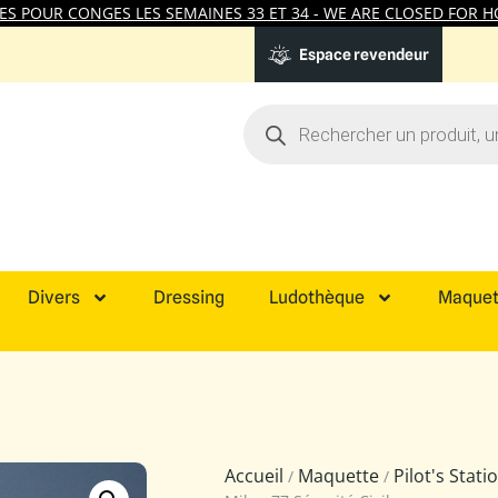
 POUR CONGES LES SEMAINES 33 ET 34 - WE ARE CLOSED FOR HO
Espace revendeur
Divers
Dressing
Ludothèque
Maquet
Accueil
Maquette
Pilot's Stat
/
/