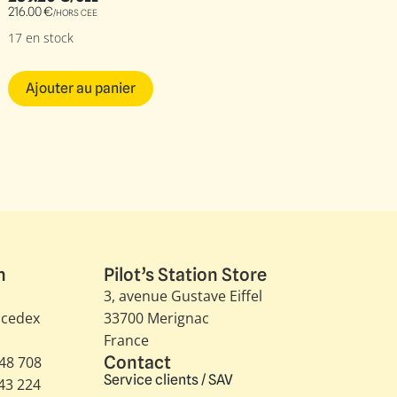
216.00
€
/HORS CEE
17 en stock
Ajouter au panier
n
Pilot’s Station Store
3, avenue Gustave Eiffel​
 cedex
33700 Merignac
France
Contact
348 708
Service clients / SAV
343 224