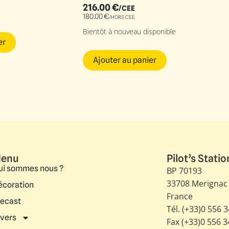
216.00
€
/CEE
180.00
€
/HORS CEE
Bientôt à nouveau disponible
er
Ajouter au panier
enu
Pilot’s Statio
ui sommes nous ?
BP 70193
33708 Merignac
écoration
France
iecast
Tél. (+33)0 556 
ivers
Fax (+33)0 556 