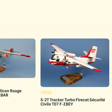
lican Rouge
VF095
-ZBAR
S-2T Tracker Turbo Firecat Sécurité
Civile T07 F-ZBEY