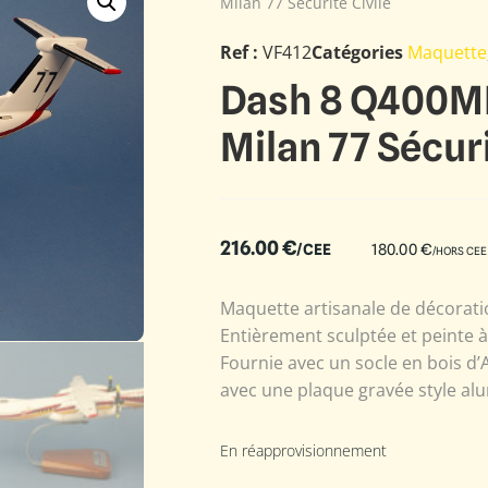
Milan 77 Sécurité Civile
Ref :
VF412
Catégories
Maquette
Dash 8 Q400MR
Milan 77 Sécuri
216.00
€
/CEE
180.00
€
/HORS CEE
Maquette artisanale de décoratio
Entièrement sculptée et peinte 
Fournie avec un socle en bois d’
avec une plaque gravée style alu
En réapprovisionnement