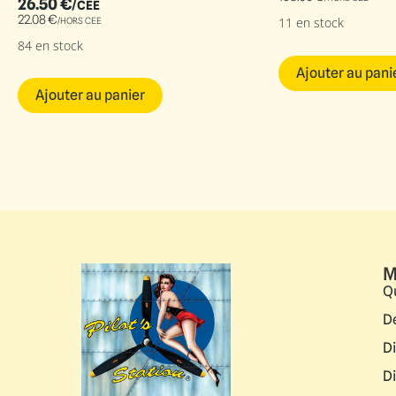
26.50
€
/CEE
22.08
€
11 en stock
/HORS CEE
84 en stock
Ajouter au pani
Ajouter au panier
M
Q
D
D
D