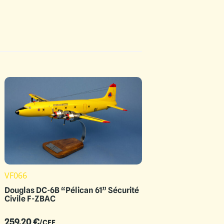
VF066
Douglas DC-6B “Pélican 61” Sécurité
Civile F-ZBAC
259.20
€
/CEE