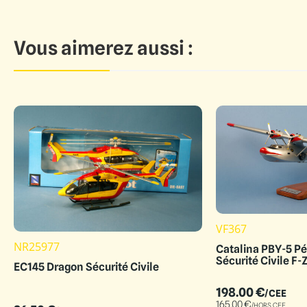
Vous aimerez aussi :
VF367
NR25977
Catalina PBY-5 Pé
Sécurité Civile F
EC145 Dragon Sécurité Civile
198.00
€
/CEE
165.00
€
/HORS CEE