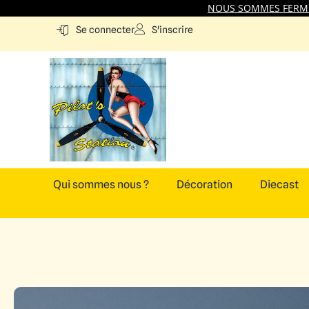
NOUS SOMMES FERMES
S'inscrire
Se connecter
Qui sommes nous ?
Décoration
Diecast