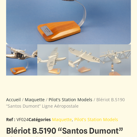
Accueil
/
Maquette
/
Pilot's Station Models
/ Blériot B.5190
“Santos Dumont” Ligne Aéropostale
Ref :
VF024
Catégories
Maquette
,
Pilot's Station Models
Blériot B.5190 “Santos Dumont”