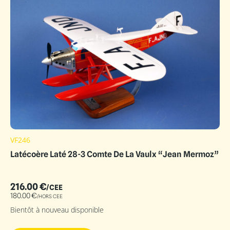
VF246
Latécoère Laté 28-3 Comte De La Vaulx “Jean Mermoz”
216.00
€
/CEE
180.00
€
/HORS CEE
Bientôt à nouveau disponible