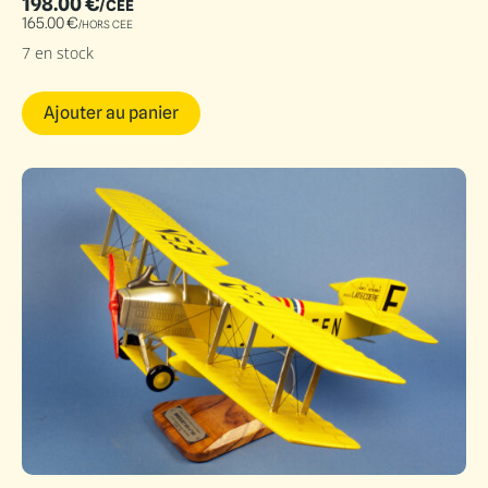
198.00
€
/CEE
165.00
€
/HORS CEE
7 en stock
Ajouter au panier