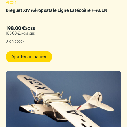
VF021
Breguet XIV Aéropostale Ligne Latécoère F-AEEN
198.00
€
/CEE
165.00
€
/HORS CEE
9 en stock
Ajouter au panier