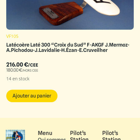
VF105
Latécoère Laté 300 “Croix du Sud” F-AKGF J.Mermoz-
A.Pichodou-J.Lavidalie-H.Ézan-E.Cruveilher
216.00
€
/CEE
180.00
€
/HORS CEE
14 en stock
Ajouter au panier
Menu
Pilot’s
Pilot’s
Station
Station
Qui sommes