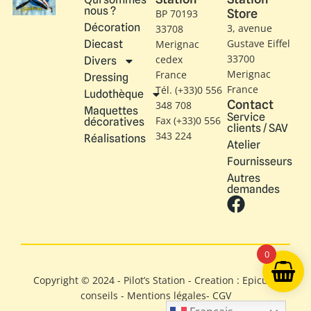
nous ?
Store
BP 70193
Décoration
3, avenue
33708
Gustave Eiffel​
Diecast
Merignac
33700
cedex
Divers
Merignac
France
Dressing
France
Tél. (+33)0 556
Ludothèque
Contact
348 708
Maquettes
Service
Fax (+33)0 556
décoratives
clients / SAV
343 224
Réalisations
Atelier
Fournisseurs
Autres
demandes
0
Copyright © 2024 - Pilot’s Station - Creation : Epicure
conseils -
Mentions légales
-
CGV