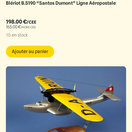
Blériot B.5190 “Santos Dumont” Ligne Aéropostale
198.00
€
/CEE
165.00
€
/HORS CEE
10 en stock
Ajouter au panier