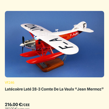
VF246
Latécoère Laté 28-3 Comte De La Vaulx “Jean Mermoz”
216.00
€
/CEE
180.00
€