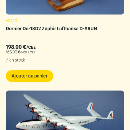
VF410
Dornier Do-18D2 Zephir Lufthansa D-ARUN
198.00
€
/CEE
165.00
€
/HORS CEE
7 en stock
Ajouter au panier