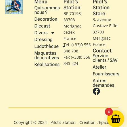
Menu
Pilot’s
Pilot’s
Station
Station
Qui sommes
nous ?
Store
BP 70193
Décoration
3, avenue
33708
Gustave Eiffel​
Diecast
Merignac
33700
cedex
Divers
Merignac
France
Dressing
France
Tél. (+33)0 556
Ludothèque
Contact
348 708
Maquettes
Service
Fax (+33)0 556
décoratives
clients / SAV
343 224
Réalisations
Atelier
Fournisseurs
Autres
demandes
0
Copyright © 2024 - Pilot’s Station - Creation : Epicure