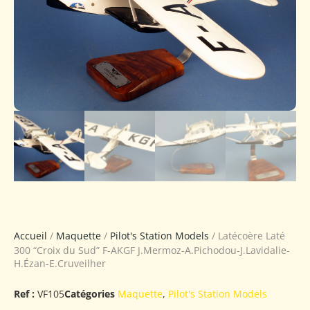
Accueil
/
Maquette
/
Pilot's Station Models
/ Latécoère Laté
300 “Croix du Sud” F-AKGF J.Mermoz-A.Pichodou-J.Lavidalie-
H.Ézan-E.Cruveilher
Ref :
VF105
Catégories
Maquette
,
Pilot's Station Models