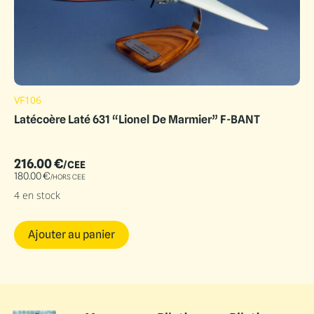
VF106
Latécoère Laté 631 “Lionel De Marmier” F-BANT
216.00
€
/CEE
180.00
€
/HORS CEE
4 en stock
Ajouter au panier