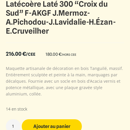
Latécoère Laté 300 “Croix du
Sud” F-AKGF J.Mermoz-
A.Pichodou-J.Lavidalie-H.Ézan-
E.Cruveilher
216.00
€
/CEE
180.00
€
/HORS CEE
Maquette artisanale de décoration en bois Tanguilé, massif.
Entièrement sculptée et peinte à la main, marquages par
décalques. Fournie avec un socle en bois d’Acacia vernis et
potence métallique, avec une plaque gravée style
aluminium, collée.
14 en stock
Ajouter au panier