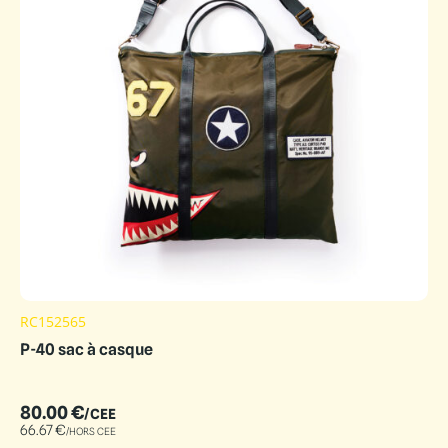
RC152565
P-40 sac à casque
80.00
€
/CEE
66.67
€
/HORS CEE