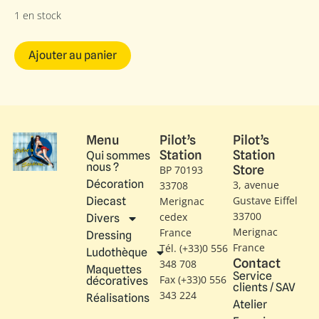
1 en stock
Ajouter au panier
Menu
Pilot’s
Pilot’s
Station
Station
Qui sommes
nous ?
Store
BP 70193
Décoration
3, avenue
33708
Gustave Eiffel​
Diecast
Merignac
33700
cedex
Divers
Merignac
France
Dressing
France
Tél. (+33)0 556
Ludothèque
Contact
348 708
Maquettes
Service
Fax (+33)0 556
décoratives
clients / SAV
343 224
Réalisations
Atelier