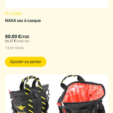
RC152866
NASA sac à casque
80.00
€
/CEE
66.67
€
/HORS CEE
13 en stock
Ajouter au panier