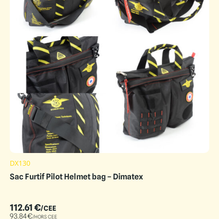
DX130
Sac Furtif Pilot Helmet bag – Dimatex
112.61
€
/CEE
93.84
€
/HORS CEE