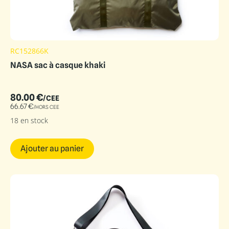
RC152866K
NASA sac à casque khaki
80.00
€
/CEE
66.67
€
/HORS CEE
18 en stock
Ajouter au panier