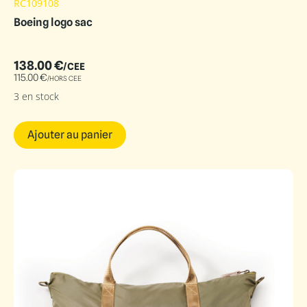
RC109108
Boeing logo sac
138.00
€
/CEE
115.00
€
/HORS CEE
3 en stock
Ajouter au panier