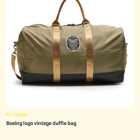
RC152428
Boeing logo vintage duffle bag