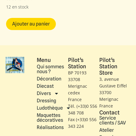
12 en stock
Ajouter au panier
Menu
Pilot’s
Pilot’s
Station
Station
Qui sommes
nous ?
Store
BP 70193
Décoration
3, avenue
33708
Gustave Eiffel​
Diecast
Merignac
33700
cedex
Divers
Merignac
France
Dressing
France
Tél. (+33)0 556
Ludothèque
Contact
348 708
Maquettes
Service
Fax (+33)0 556
décoratives
clients / SAV
343 224
Réalisations
Atelier