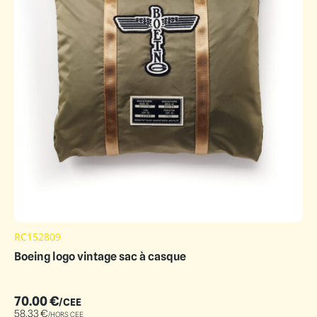
RC152809
Boeing logo vintage sac à casque
70.00
€
/CEE
58.33
€
/HORS CEE