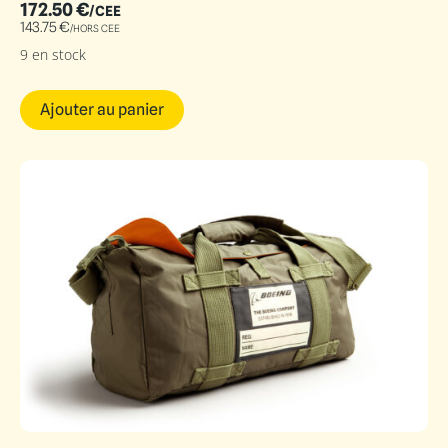
172.50
€
/CEE
143.75
€
/HORS CEE
9 en stock
Ajouter au panier