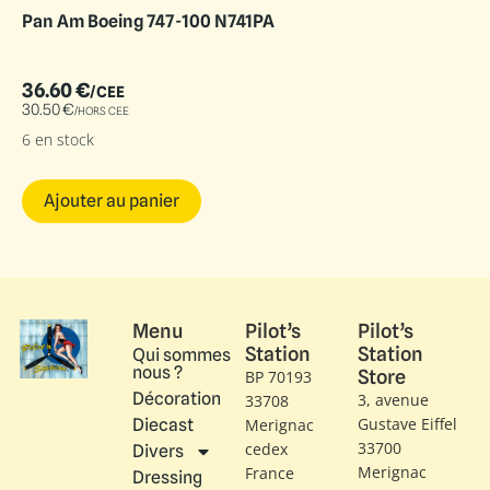
Pan Am Boeing 747-100 N741PA
36.60
€
/CEE
30.50
€
/HORS CEE
6 en stock
Ajouter au panier
Menu
Pilot’s
Pilot’s
Station
Station
Qui sommes
nous ?
Store
BP 70193
Décoration
3, avenue
33708
Gustave Eiffel​
Diecast
Merignac
33700
cedex
Divers
Merignac
France
Dressing