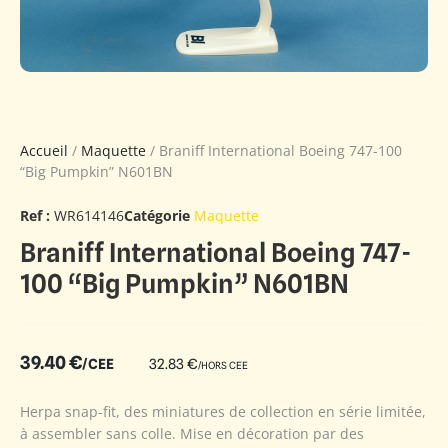
Accueil
/
Maquette
/ Braniff International Boeing 747-100
“Big Pumpkin” N601BN
Ref :
WR614146
Catégorie
Maquette
Braniff International Boeing 747-
100 “Big Pumpkin” N601BN
39.40
€
/CEE
32.83
€
/HORS CEE
Herpa snap-fit, des miniatures de collection en série limitée,
à assembler sans colle. Mise en décoration par des