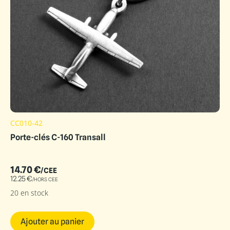
CC010-42
Porte-clés C-160 Transall
14.70
€
/CEE
12.25
€
/HORS CEE
20 en stock
Ajouter au panier