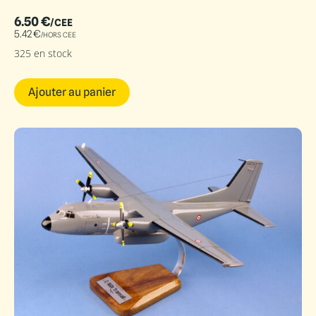
6.50
€
/CEE
5.42
€
/HORS CEE
325 en stock
Ajouter au panier