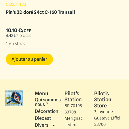
CC001-173
Pin’s 3D doré 24ct C-160 Transall
10.10
€
/CEE
8.42
€
/HORS CEE
1 en stock
Ajouter au panier
Menu
Pilot’s
Pilot’s
Station
Station
Qui sommes
nous ?
Store
BP 70193
Décoration
3, avenue
33708
Gustave Eiffel​
Diecast
Merignac
33700
cedex
Divers