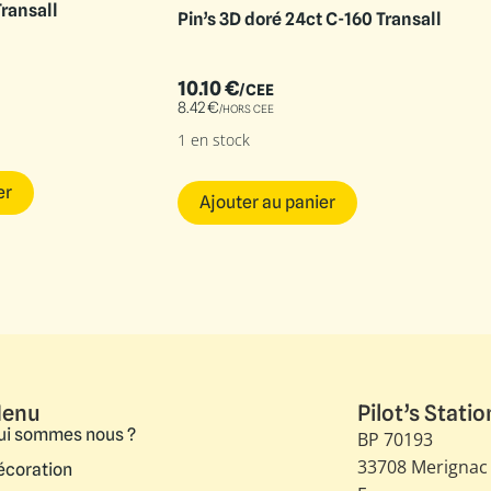
Transall
Pin’s 3D doré 24ct C-160 Transall
10.10
€
/CEE
8.42
€
/HORS CEE
1 en stock
er
Ajouter au panier
enu
Pilot’s Statio
ui sommes nous ?
BP 70193
33708 Merignac
écoration