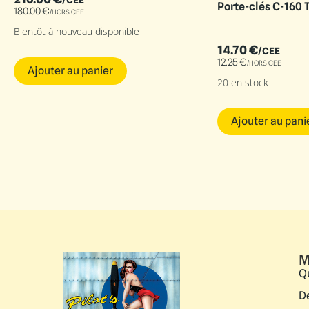
/CEE
Porte-clés C-160 
180.00
€
/HORS CEE
Bientôt à nouveau disponible
14.70
€
/CEE
12.25
€
/HORS CEE
Ajouter au panier
20 en stock
Ajouter au pani
M
Q
D