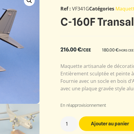
Ref :
VF341G
Catégories
Maquet
C-160F Transal
216.00
€
/CEE
180.00
€
/HORS CEE
Maquette artisanale de décoratio
Entièrement sculptée et peinte 
Fournie avec un socle en bois d’
avec une plaque gravée style alu
En réapprovisionnement
Ajouter au panier