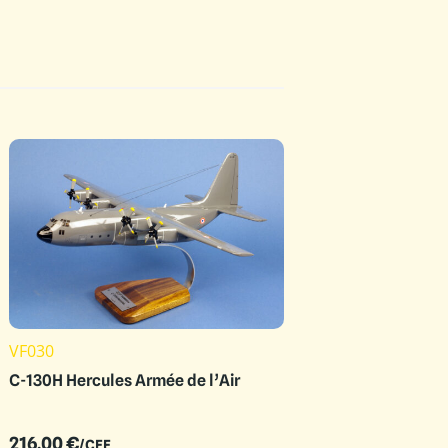
VF030
C-130H Hercules Armée de l’Air
216.00
€
/CEE