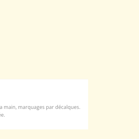
 la main, marquages par décalques.
ée.