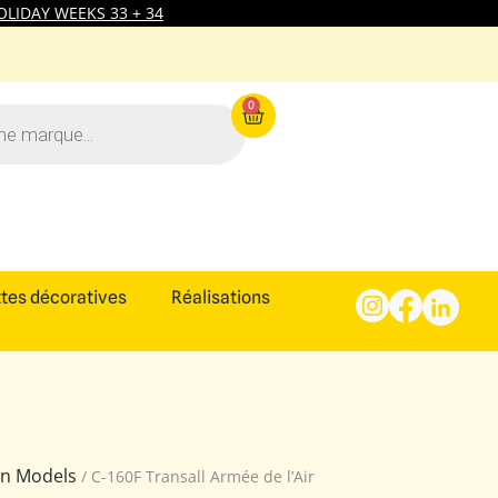
LIDAY WEEKS 33 + 34
0
tes décoratives
Réalisations
ion Models
/ C-160F Transall Armée de l’Air