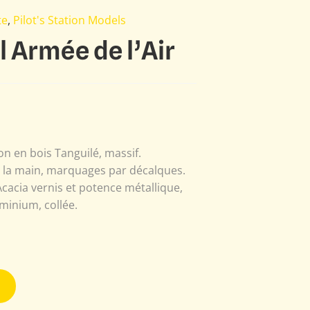
te
,
Pilot's Station Models
l Armée de l’Air
n en bois Tanguilé, massif.
à la main, marquages par décalques.
Acacia vernis et potence métallique,
minium, collée.