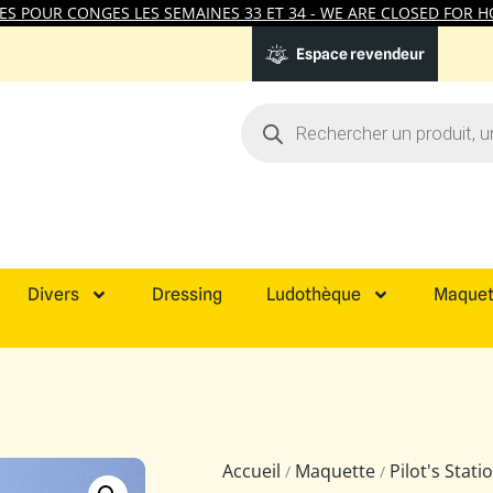
 POUR CONGES LES SEMAINES 33 ET 34 - WE ARE CLOSED FOR HO
Espace revendeur
Divers
Dressing
Ludothèque
Maquet
Accueil
Maquette
Pilot's Stat
/
/