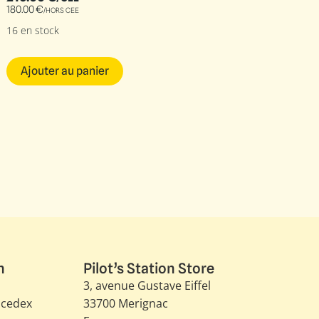
180.00
€
/HORS CEE
16 en stock
Ajouter au panier
n
Pilot’s Station Store
3, avenue Gustave Eiffel​
 cedex
33700 Merignac