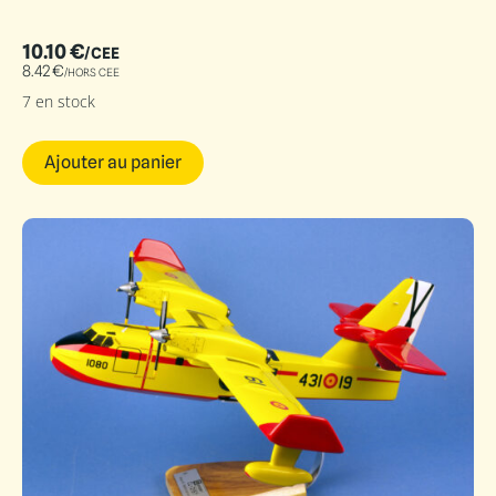
10.10
€
/CEE
8.42
€
/HORS CEE
7 en stock
Ajouter au panier