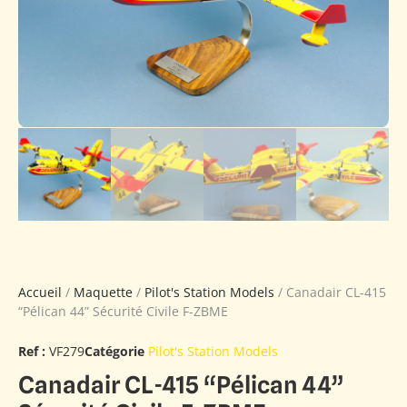
Accueil
/
Maquette
/
Pilot's Station Models
/ Canadair CL-415
“Pélican 44” Sécurité Civile F-ZBME
Ref :
VF279
Catégorie
Pilot's Station Models
Canadair CL-415 “Pélican 44”