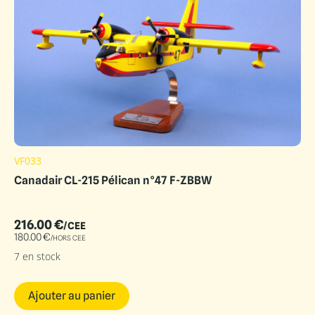
VF033
Canadair CL-215 Pélican n°47 F-ZBBW
216.00
€
/CEE
180.00
€
/HORS CEE
7 en stock
Ajouter au panier