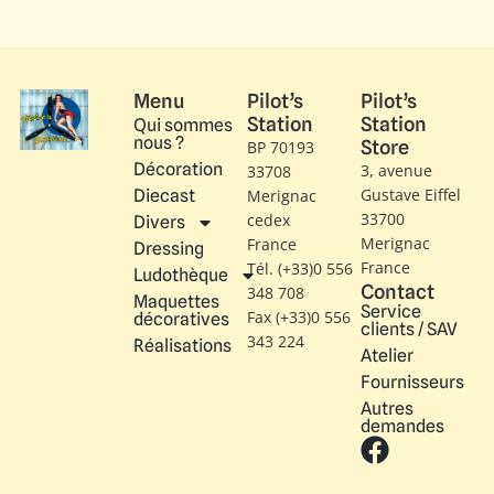
Menu
Pilot’s
Pilot’s
Station
Station
Qui sommes
nous ?
Store
BP 70193
Décoration
3, avenue
33708
Gustave Eiffel​
Diecast
Merignac
33700
cedex
Divers
Merignac
France
Dressing
France
Tél. (+33)0 556
Ludothèque
Contact
348 708
Maquettes
Service
Fax (+33)0 556
décoratives
clients / SAV
343 224
Réalisations
Atelier
Fournisseurs
Autres
demandes