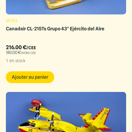
VF203
Canadair CL-215Ts Grupo 43° Ejército del Aire
216.00
€
/CEE
180.00
€
/HORS CEE
1 en stock
Ajouter au panier