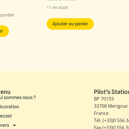
11 en stock
sponible
Ajouter au panier
er
enu
Pilot’s Statio
ui sommes nous ?
BP 70193
33708 Merignac
écoration
France
iecast
Tél. (+33)0 556 
ivers
Fax (+33)0 556 