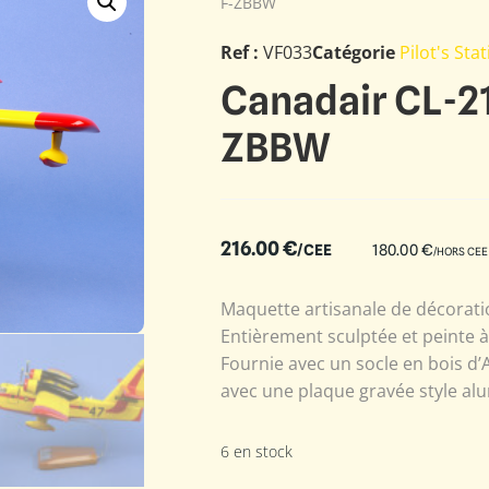
F-ZBBW
Ref :
VF033
Catégorie
Pilot's Sta
Canadair CL-21
ZBBW
216.00
€
/CEE
180.00
€
/HORS CEE
Maquette artisanale de décoratio
Entièrement sculptée et peinte 
Fournie avec un socle en bois d’
avec une plaque gravée style alu
6 en stock