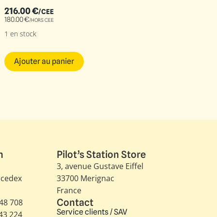
216.00
€
/CEE
180.00
€
/HORS CEE
1 en stock
Ajouter au panier
n
Pilot’s Station Store
3, avenue Gustave Eiffel​
 cedex
33700 Merignac
France
Contact
348 708
Service clients / SAV
343 224