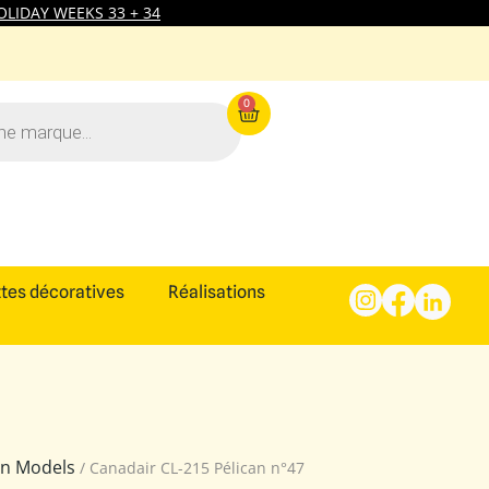
LIDAY WEEKS 33 + 34
0
tes décoratives
Réalisations
ion Models
/ Canadair CL-215 Pélican n°47