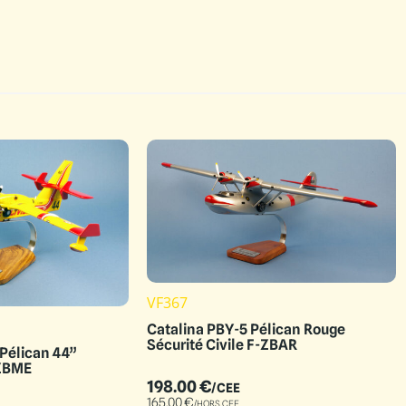
VF367
Catalina PBY-5 Pélican Rouge
Sécurité Civile F-ZBAR
Pélican 44”
-ZBME
198.00
€
/CEE
165.00
€
/HORS CEE