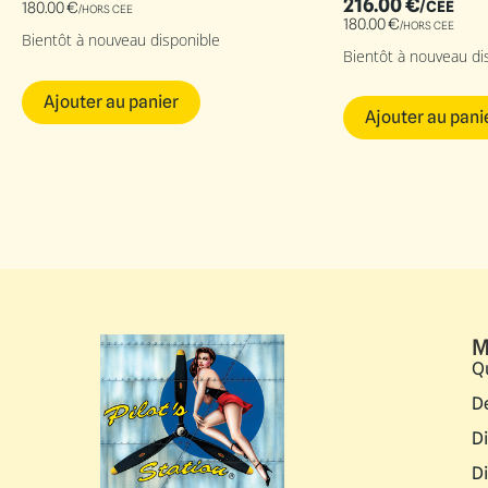
216.00
€
/CEE
180.00
€
/HORS CEE
180.00
€
/HORS CEE
Bientôt à nouveau disponible
Bientôt à nouveau di
Ajouter au panier
Ajouter au pani
M
Q
D
D
D