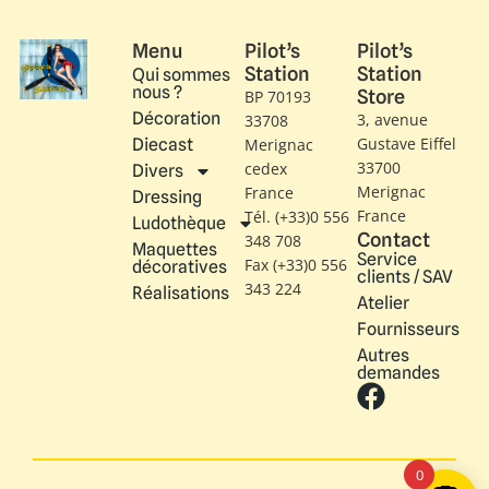
Menu
Pilot’s
Pilot’s
Station
Station
Qui sommes
nous ?
Store
BP 70193
Décoration
3, avenue
33708
Gustave Eiffel​
Diecast
Merignac
33700
cedex
Divers
Merignac
France
Dressing
France
Tél. (+33)0 556
Ludothèque
Contact
348 708
Maquettes
Service
Fax (+33)0 556
décoratives
clients / SAV
343 224
Réalisations
Atelier
Fournisseurs
Autres
demandes
0