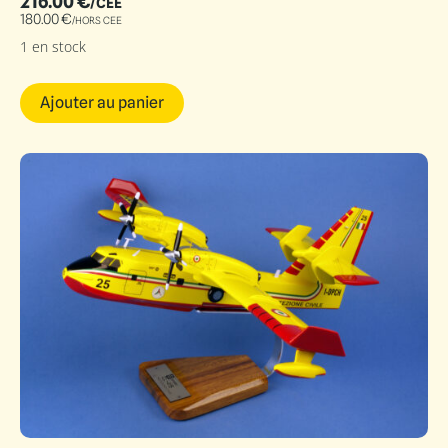
216.00
€
/CEE
180.00
€
/HORS CEE
1 en stock
Ajouter au panier