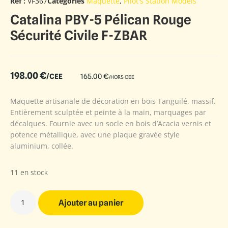
Ref :
VF367
Catégories
Maquette
,
Pilot's Station Models
Catalina PBY-5 Pélican Rouge
Sécurité Civile F-ZBAR
198.00
€
/CEE
165.00
€
/HORS CEE
Maquette artisanale de décoration en bois Tanguilé, massif.
Entièrement sculptée et peinte à la main, marquages par
décalques. Fournie avec un socle en bois d’Acacia vernis et
potence métallique, avec une plaque gravée style
aluminium, collée.
11 en stock
Ajouter au panier