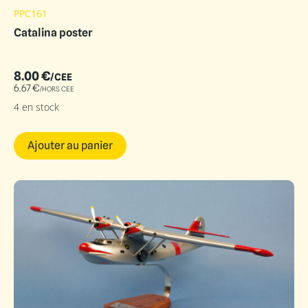
PPC161
Catalina poster
8.00
€
/CEE
6.67
€
/HORS CEE
4 en stock
Ajouter au panier