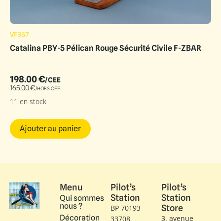
VF367
Catalina PBY-5 Pélican Rouge Sécurité Civile F-ZBAR
198.00
€
/CEE
165.00
€
/HORS CEE
11 en stock
Ajouter au panier
Menu
Pilot’s
Pilot’s
Station
Station
Qui sommes
nous ?
Store
BP 70193
Décoration
3, avenue
33708