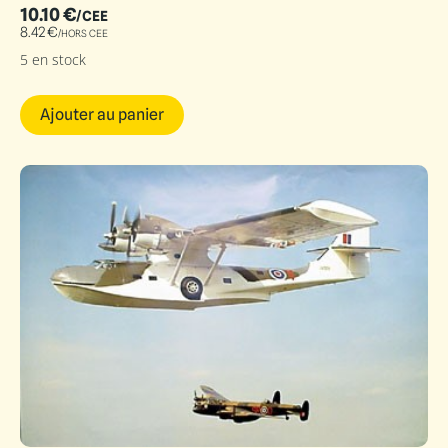
10.10
€
/CEE
8.42
€
/HORS CEE
5 en stock
Ajouter au panier