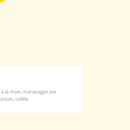
e à la main, marquages par
inium, collée.