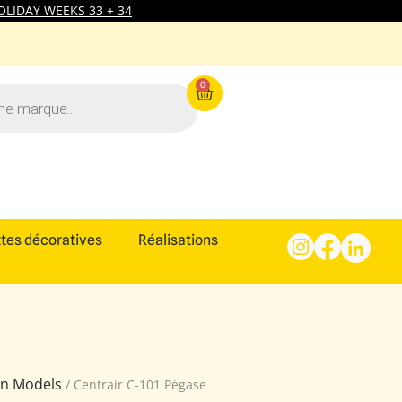
LIDAY WEEKS 33 + 34
0
tes décoratives
Réalisations
ion Models
/ Centrair C-101 Pégase