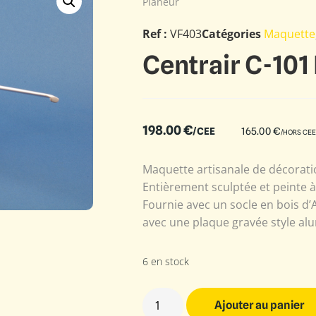
Planeur
Ref :
VF403
Catégories
Maquette
Centrair C-101
198.00
€
/CEE
165.00
€
/HORS CEE
Maquette artisanale de décoratio
Entièrement sculptée et peinte 
Fournie avec un socle en bois d’
avec une plaque gravée style alu
6 en stock
Ajouter au panier