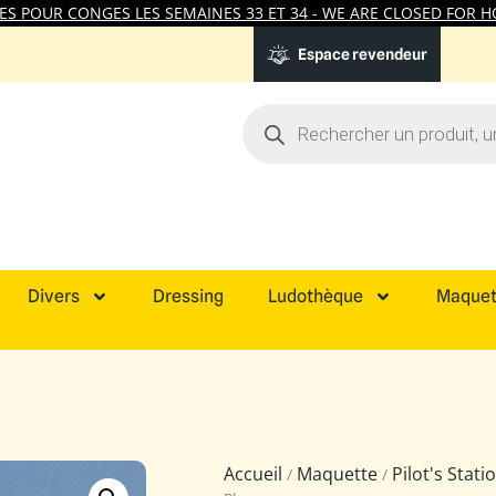
 POUR CONGES LES SEMAINES 33 ET 34 - WE ARE CLOSED FOR HO
Espace revendeur
Divers
Dressing
Ludothèque
Maquet
Accueil
Maquette
Pilot's Stat
/
/