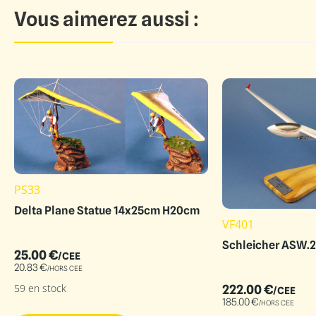
Vous aimerez aussi :
PS33
Delta Plane Statue 14x25cm H20cm
VF401
Schleicher ASW.2
25.00
€
/CEE
20.83
€
/HORS CEE
59 en stock
222.00
€
/CEE
185.00
€
/HORS CEE