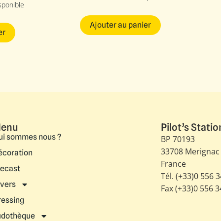
sponible
Ajouter au panier
er
enu
Pilot’s Statio
ui sommes nous ?
BP 70193
33708 Merignac
écoration
France
iecast
Tél. (+33)0 556 
ivers
Fax (+33)0 556 
ressing
udothèque