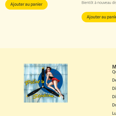
Bientôt à nouveau di
Ajouter au panier
Ajouter au pani
M
Q
D
D
D
D
L