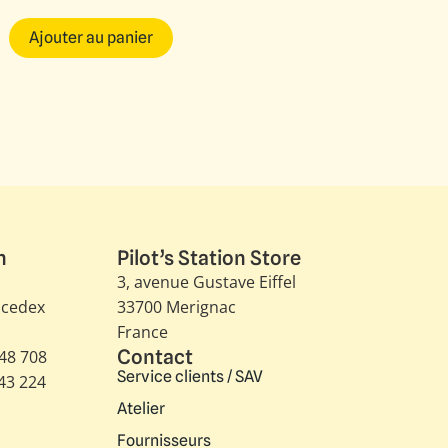
Ajouter au panier
n
Pilot’s Station Store
3, avenue Gustave Eiffel​
 cedex
33700 Merignac
France
Contact
348 708
Service clients / SAV
343 224
Atelier
Fournisseurs