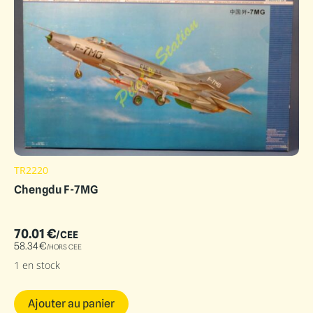
TR2220
Chengdu F-7MG
70.01
€
/CEE
58.34
€
/HORS CEE
1 en stock
Ajouter au panier