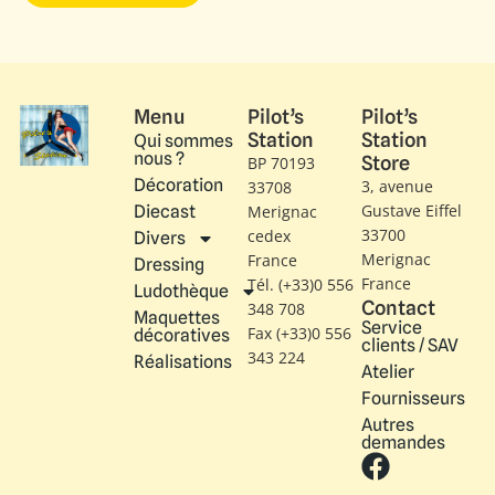
Menu
Pilot’s
Pilot’s
Station
Station
Qui sommes
nous ?
Store
BP 70193
Décoration
3, avenue
33708
Gustave Eiffel​
Diecast
Merignac
33700
cedex
Divers
Merignac
France
Dressing
France
Tél. (+33)0 556
Ludothèque
Contact
348 708
Maquettes
Service
Fax (+33)0 556
décoratives
clients / SAV
343 224
Réalisations
Atelier
Fournisseurs
Autres
demandes