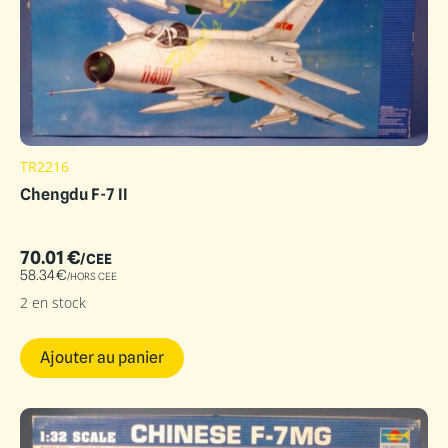
TR2216
Chengdu F-7 II
70.01
€
/CEE
58.34
€
/HORS CEE
2 en stock
Ajouter au panier