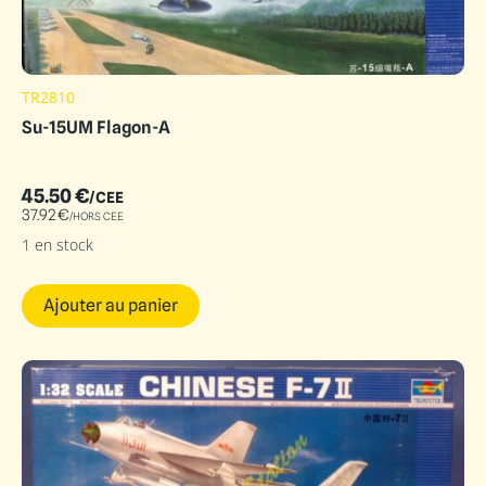
TR2810
Su-15UM Flagon-A
45.50
€
/CEE
37.92
€
/HORS CEE
1 en stock
Ajouter au panier