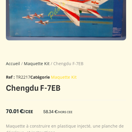
Accueil
/
Maquette Kit
/ Chengdu F-7EB
Ref :
TR2217
Catégorie
Maquette Kit
Chengdu F-7EB
70.01
€
/CEE
58.34
€
/HORS CEE
Maquette à construire en plastique injecté, une planche de