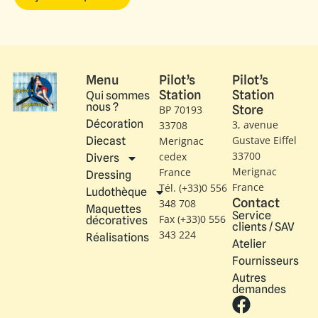
Menu
Pilot’s
Pilot’s
Station
Station
Qui sommes
nous ?
Store
BP 70193
Décoration
3, avenue
33708
Gustave Eiffel​
Diecast
Merignac
33700
cedex
Divers
Merignac
France
Dressing
France
Tél. (+33)0 556
Ludothèque
Contact
348 708
Maquettes
Service
Fax (+33)0 556
décoratives
clients / SAV
343 224
Réalisations
Atelier
Fournisseurs
Autres
demandes