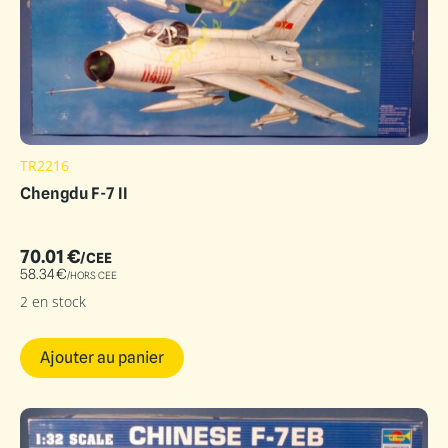
TR2216
Chengdu F-7 II
70.01
€
/CEE
58.34
€
/HORS CEE
2 en stock
Ajouter au panier