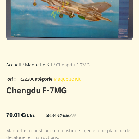
Accueil
/
Maquette Kit
/ Chengdu F-7MG
Ref :
TR2220
Catégorie
Maquette Kit
Chengdu F-7MG
70.01
€
/CEE
58.34
€
/HORS CEE
Maquette à construire en plastique injecté, une planche de
décalque, et instructions.