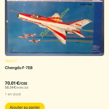
TR2217
Chengdu F-7EB
70.01
€
/CEE
58.34
€
/HORS CEE
1 en stock
Ajouter au panier