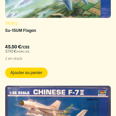
TR2812
Su-15UM Flagon
45.50
€
/CEE
37.92
€
/HORS CEE
2 en stock
Ajouter au panier