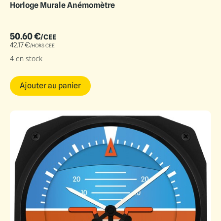
Horloge Murale Anémomètre
50.60
€
/CEE
42.17
€
/HORS CEE
4 en stock
Ajouter au panier