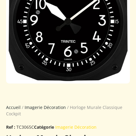
Accueil
/
Imagerie Décoration
/ Horloge Murale Classique
Cockpit
Ref :
TC3065C
Catégorie
Imagerie Décoration