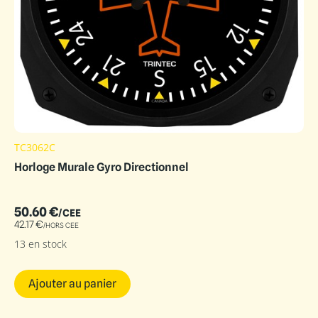
TC3062C
Horloge Murale Gyro Directionnel
50.60
€
/CEE
42.17
€
/HORS CEE
13 en stock
Ajouter au panier