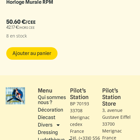
Horloge Murale RPM
50.60
€
/CEE
42.17
€
/HORS CEE
8 en stock
Ajouter au panier
Menu
Pilot’s
Pilot’s
Station
Station
Qui sommes
nous ?
Store
BP 70193
Décoration
3, avenue
33708
Gustave Eiffel​
Diecast
Merignac
33700
cedex
Divers
Merignac
France
Dressing
France
Tél. (+33)0 556
Ludothèque