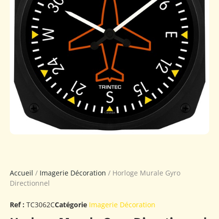
Accueil
/
Imagerie Décoration
/ Horloge Murale Gyro
Directionnel
Ref :
TC3062C
Catégorie
Imagerie Décoration