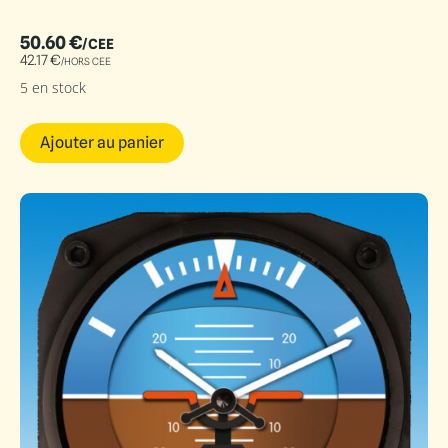
50.60
€
/CEE
42.17
€
/HORS CEE
5 en stock
Ajouter au panier