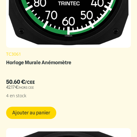
TC3061
Horloge Murale Anémomètre
50.60
€
/CEE
42.17
€
/HORS CEE
4 en stock
Ajouter au panier