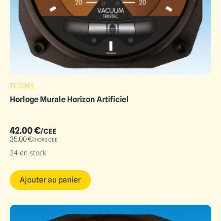
TC2063
Horloge Murale Horizon Artificiel
42.00
€
/CEE
35.00
€
/HORS CEE
24 en stock
Ajouter au panier