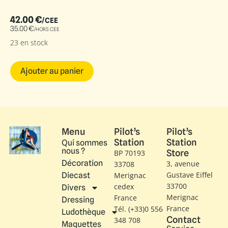
42.00
€
/CEE
35.00
€
/HORS CEE
23 en stock
Ajouter au panier
Menu
Pilot’s
Pilot’s
Station
Station
Qui sommes
nous ?
Store
BP 70193
Décoration
3, avenue
33708
Gustave Eiffel​
Diecast
Merignac
33700
cedex
Divers
Merignac
France
Dressing
France
Tél. (+33)0 556
Ludothèque
Contact
348 708
Maquettes