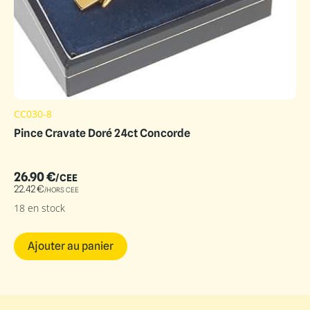
CC030-8
Pince Cravate Doré 24ct Concorde
26.90
€
/CEE
22.42
€
/HORS CEE
18 en stock
Ajouter au panier