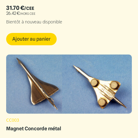
31.70
€
/CEE
26.42
€
/HORS CEE
Bientôt à nouveau disponible
Ajouter au panier
CC003
Magnet Concorde métal