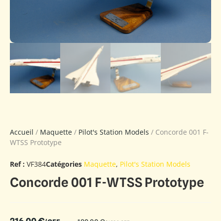
Accueil
/
Maquette
/
Pilot's Station Models
/ Concorde 001 F-
WTSS Prototype
Ref :
VF384
Catégories
Maquette
,
Pilot's Station Models
Concorde 001 F-WTSS Prototype