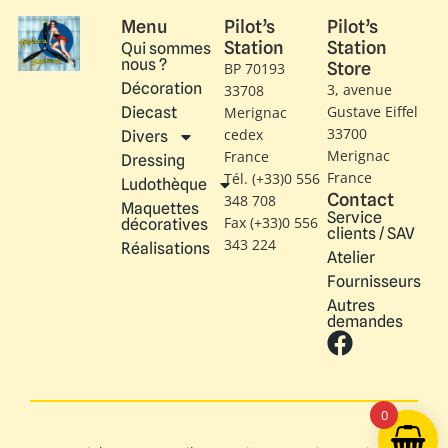
Menu
Pilot’s
Pilot’s
Station
Station
Qui sommes
nous ?
Store
BP 70193
Décoration
3, avenue
33708
Gustave Eiffel​
Diecast
Merignac
33700
cedex
Divers
Merignac
France
Dressing
France
Tél. (+33)0 556
Ludothèque
Contact
348 708
Maquettes
Service
Fax (+33)0 556
décoratives
clients / SAV
343 224
Réalisations
Atelier
Fournisseurs
Autres
demandes
0