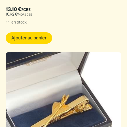
13.10
€
/CEE
10.92
€
/HORS CEE
11 en stock
Ajouter au panier