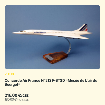
VF038
Concorde Air France N°213 F-BTSD “Musée de L’air du
Bourget”
216.00
€
/CEE
180.00
€
/HORS CEE