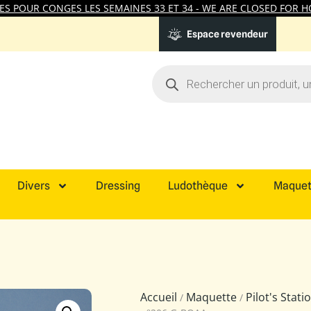
 POUR CONGES LES SEMAINES 33 ET 34 - WE ARE CLOSED FOR HO
Espace revendeur
Divers
Dressing
Ludothèque
Maquet
Accueil
Maquette
Pilot's Stat
/
/