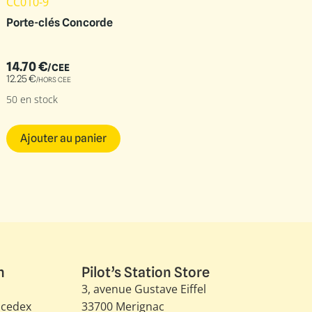
CC010-9
Porte-clés Concorde
14.70
€
/CEE
12.25
€
/HORS CEE
50 en stock
Ajouter au panier
n
Pilot’s Station Store
3, avenue Gustave Eiffel​
 cedex
33700 Merignac