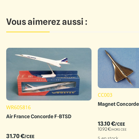
Vous aimerez aussi :
CC003
Magnet Concorde
WR605816
Air France Concorde F-BTSD
13.10
€
/CEE
10.92
€
/HORS CEE
31.70
€
/CEE
5 en stock