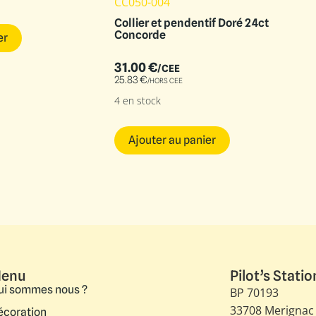
CC050-004
Collier et pendentif Doré 24ct
Concorde
er
31.00
€
/CEE
25.83
€
/HORS CEE
4 en stock
Ajouter au panier
enu
Pilot’s Statio
ui sommes nous ?
BP 70193
33708 Merignac
écoration