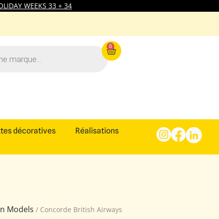
LIDAY WEEKS 33 + 34
0
tes décoratives
Réalisations
ion Models
/ Concorde British Airways