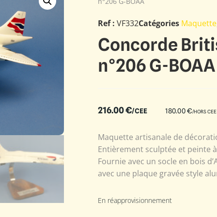
n°206 G-BOAA
Ref :
VF332
Catégories
Maquette
Concorde Brit
n°206 G-BOAA
216.00
€
/CEE
180.00
€
/HORS CEE
Maquette artisanale de décoratio
Entièrement sculptée et peinte 
Fournie avec un socle en bois d’
avec une plaque gravée style alu
En réapprovisionnement