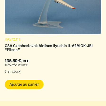
HA572316
CSA Czechoslovak Airlines Ilyushin IL-62M OK-JBI
“Pilsen”
135.50
€
/CEE
112.92
€
/HORS CEE
5 en stock
Ajouter au panier