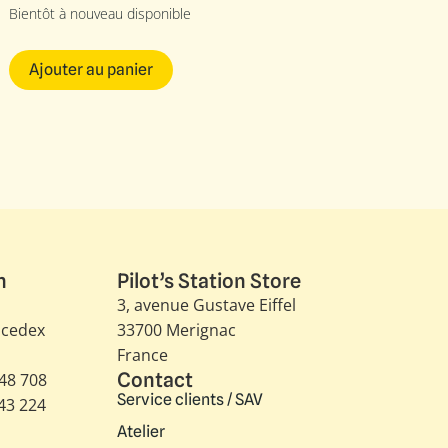
Bientôt à nouveau disponible
Ajouter au panier
n
Pilot’s Station Store
3, avenue Gustave Eiffel​
 cedex
33700 Merignac
France
Contact
348 708
Service clients / SAV
343 224
Atelier