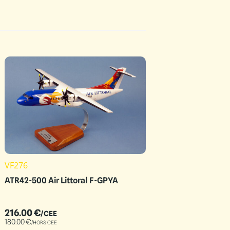
VF276
ATR42-500 Air Littoral F-GPYA
216.00
€
/CEE
180.00
€
/HORS CEE