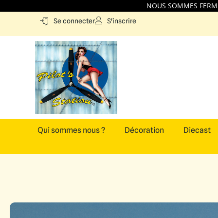
NOUS SOMMES FERMES
S'inscrire
Se connecter
Qui sommes nous ?
Décoration
Diecast