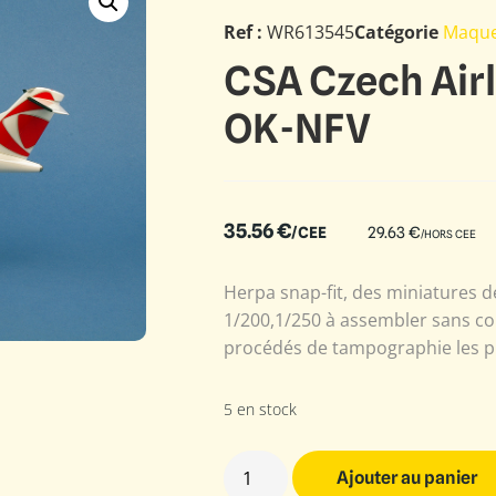
Ref :
WR613545
Catégorie
Maque
CSA Czech Air
OK-NFV
35.56
€
/CEE
29.63
€
/HORS CEE
Herpa snap-fit, des miniatures de
1/200,1/250 à assembler sans col
procédés de tampographie les pl
5 en stock
Ajouter au panier