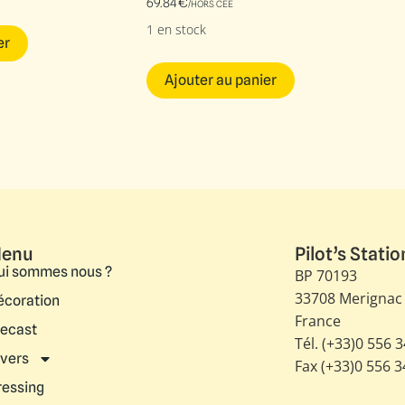
69.84
€
/HORS CEE
1 en stock
er
Ajouter au panier
enu
Pilot’s Statio
ui sommes nous ?
BP 70193
33708 Merignac
écoration
France
iecast
Tél. (+33)0 556 
ivers
Fax (+33)0 556 
ressing