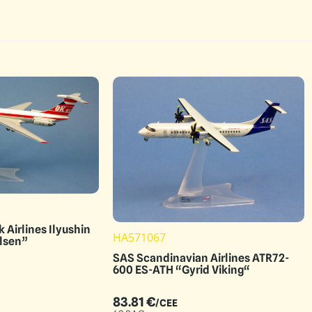
Airlines Ilyushin
HA571067
ilsen”
SAS Scandinavian Airlines ATR72-
600 ES-ATH “Gyrid Viking“
83.81
€
/CEE