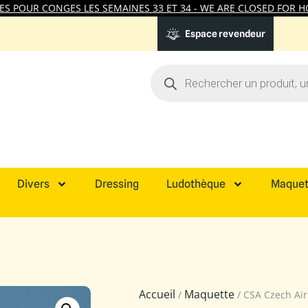
 POUR CONGES LES SEMAINES 33 ET 34 - WE ARE CLOSED FOR HO
Espace revendeur
Divers
Dressing
Ludothèque
Maquet
Accueil
Maquette
/
/ CSA Czech Ai