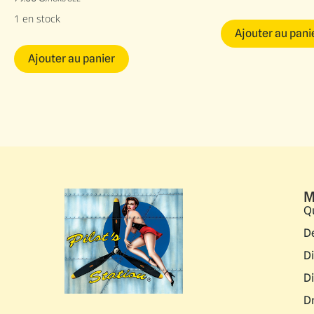
1 en stock
Ajouter au pani
Ajouter au panier
M
Q
D
D
D
D