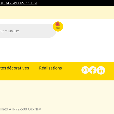
LIDAY WEEKS 33 + 34
0
tes décoratives
Réalisations
rlines ATR72-500 OK-NFV