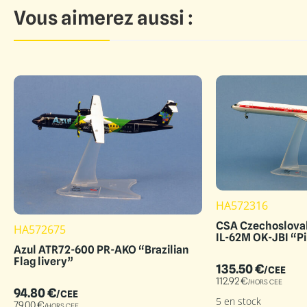
Vous aimerez aussi :
HA572316
CSA Czechoslovak 
HA572675
IL-62M OK-JBI “P
Azul ATR72-600 PR-AKO “Brazilian
Flag livery”
135.50
€
/CEE
112.92
€
/HORS CEE
94.80
€
/CEE
5 en stock
79.00
€
/HORS CEE