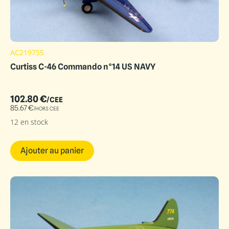
AC219755
Curtiss C-46 Commando n°14 US NAVY
102.80
€
/CEE
85.67
€
/HORS CEE
12 en stock
Ajouter au panier