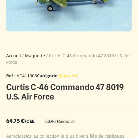
Accueil
/
Maquette
/ Curtis C-46 Commando 47 8019 U.S. Air
Force
Ref :
AC411008
Catégorie
Maquette
Curtis C-46 Commando 47 8019
U.S. Air Force
64.75
€
/CEE
53.96
€
/HORS CEE
Aeroclassics: La collection la plus diversifiée de répliques