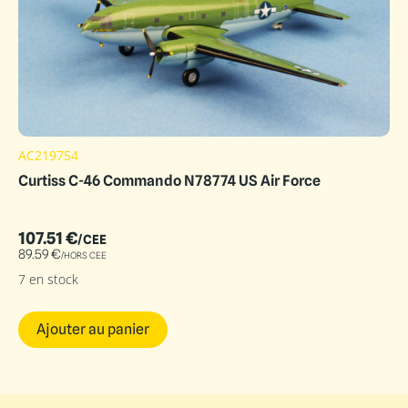
AC219754
Curtiss C-46 Commando N78774 US Air Force
107.51
€
/CEE
89.59
€
/HORS CEE
7 en stock
Ajouter au panier