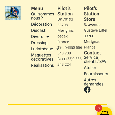
Menu
Pilot’s
Pilot’s
Station
Station
Qui sommes
nous ?
Store
BP 70193
Décoration
3, avenue
33708
Gustave Eiffel​
Diecast
Merignac
33700
cedex
Divers
Merignac
France
Dressing
France
Tél. (+33)0 556
Ludothèque
Contact
348 708
Maquettes
Service
Fax (+33)0 556
décoratives
clients / SAV
343 224
Réalisations
Atelier
Fournisseurs
Autres
demandes
0