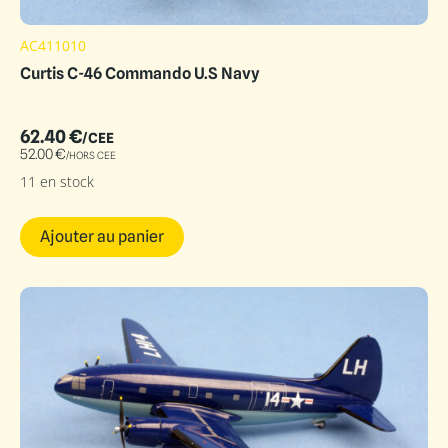
AC411010
Curtis C-46 Commando U.S Navy
62.40
€
/CEE
52.00
€
/HORS CEE
11 en stock
Ajouter au panier