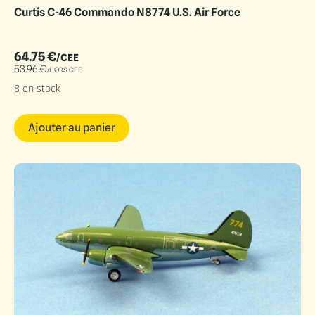
Curtis C-46 Commando N8774 U.S. Air Force
64.75
€
/CEE
53.96
€
/HORS CEE
8 en stock
Ajouter au panier