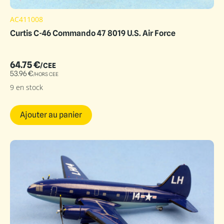
AC411008
Curtis C-46 Commando 47 8019 U.S. Air Force
64.75
€
/CEE
53.96
€
/HORS CEE
9 en stock
Ajouter au panier