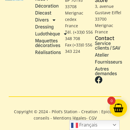
Store
BP 70193
Décoration
3, avenue
33708
Gustave Eiffel​
Diecast
Merignac
33700
cedex
Divers
Merignac
France
Dressing
France
Tél. (+33)0 556
Ludothèque
Contact
348 708
Maquettes
Service
Fax (+33)0 556
décoratives
clients / SAV
343 224
Réalisations
Atelier
Fournisseurs
Autres
demandes
0
Copyright © 2024 - Pilot’s Station - Creation : Epicure
conseils -
Mentions légales
-
CGV
Français