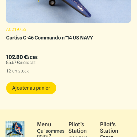
AC219755
Curtiss C-46 Commando n°14 US NAVY
102.80
€
/CEE
85.67
€
/HORS CEE
12 en stock
Ajouter au panier
Menu
Pilot’s
Pilot’s
Station
Station
Qui sommes
nous ?