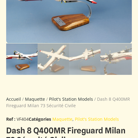
Accueil
/
Maquette
/
Pilot's Station Models
/ Dash 8 Q400MR
Fireguard Milan 73 Sécurité Civile
Ref :
VF404
Catégories
Maquette
,
Pilot's Station Models
Dash 8 Q400MR Fireguard Milan