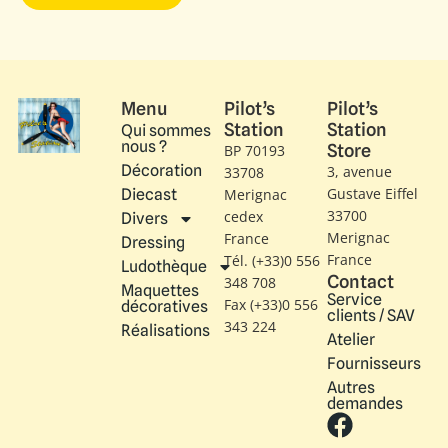
Menu
Pilot’s
Pilot’s
Station
Station
Qui sommes
nous ?
Store
BP 70193
Décoration
3, avenue
33708
Gustave Eiffel​
Diecast
Merignac
33700
cedex
Divers
Merignac
France
Dressing
France
Tél. (+33)0 556
Ludothèque
Contact
348 708
Maquettes
Service
Fax (+33)0 556
décoratives
clients / SAV
343 224
Réalisations
Atelier
Fournisseurs
Autres
demandes