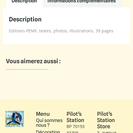
Description
Informations complémentaires
Description
Editions PEMF, textes, photos, illustrations, 39 pages
Vous aimerez aussi :
Menu
Pilot’s
Pilot’s
Station
Station
Qui sommes
nous ?
Store
BP 70193
Décoration
3, avenue
33708