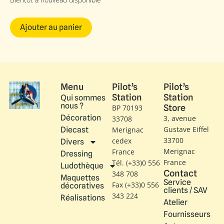
Ajouter au panier
Menu
Pilot’s
Pilot’s
Station
Station
Qui sommes
nous ?
Store
BP 70193
Décoration
3, avenue
33708
Gustave Eiffel​
Diecast
Merignac
33700
cedex
Divers
Merignac
France
Dressing
France
Tél. (+33)0 556
Ludothèque
Contact
348 708
Maquettes
Service
Fax (+33)0 556
décoratives
clients / SAV
343 224
Réalisations
Atelier
Fournisseurs