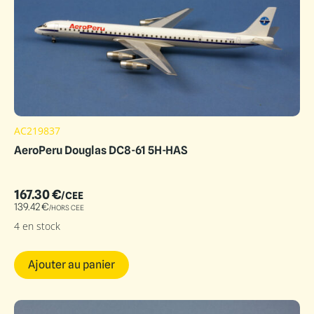
AC219837
AeroPeru Douglas DC8-61 5H-HAS
167.30
€
/CEE
139.42
€
/HORS CEE
4 en stock
Ajouter au panier