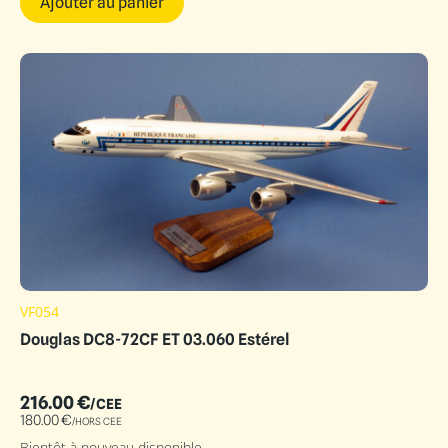
Ajouter au panier
VF054
Douglas DC8-72CF ET 03.060 Estérel
216.00
€
/CEE
180.00
€
/HORS CEE
Bientôt à nouveau disponible