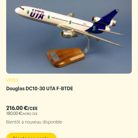
VF053
Douglas DC10-30 UTA F-BTDE
216.00
€
/CEE
180.00
€
/HORS CEE
Bientôt à nouveau disponible