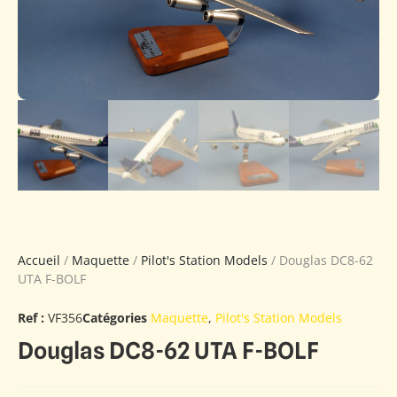
Accueil
/
Maquette
/
Pilot's Station Models
/ Douglas DC8-62
UTA F-BOLF
Ref :
VF356
Catégories
Maquette
,
Pilot's Station Models
Douglas DC8-62 UTA F-BOLF