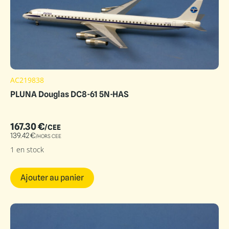
AC219838
PLUNA Douglas DC8-61 5N-HAS
167.30
€
/CEE
139.42
€
/HORS CEE
1 en stock
Ajouter au panier