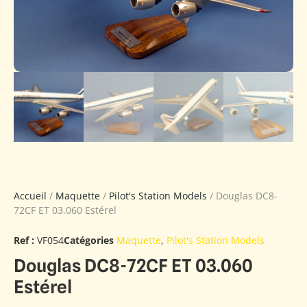
Accueil
/
Maquette
/
Pilot's Station Models
/ Douglas DC8-
72CF ET 03.060 Estérel
Ref :
VF054
Catégories
Maquette
,
Pilot's Station Models
Douglas DC8-72CF ET 03.060
Estérel