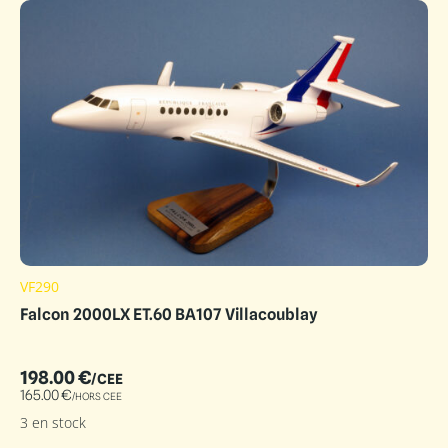
VF290
Falcon 2000LX ET.60 BA107 Villacoublay
198.00
€
/CEE
165.00
€
/HORS CEE
3 en stock