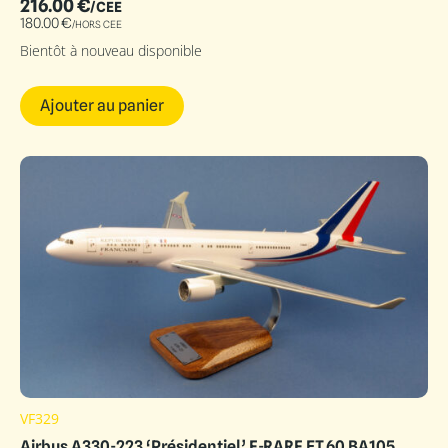
216.00
€
/CEE
180.00
€
/HORS CEE
Bientôt à nouveau disponible
Ajouter au panier
VF329
Airbus A330-223 ‘Présidentiel’ F-RARF ET.60 BA105