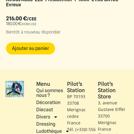
Evreux
216.00
€
/CEE
180.00
€
/HORS CEE
Bientôt à nouveau disponible
Ajouter au panier
Menu
Pilot’s
Pilot’s
Station
Station
Qui sommes
nous ?
Store
BP 70193
Décoration
3, avenue
33708
Gustave Eiffel​
Diecast
Merignac
33700
cedex
Divers
Merignac
France
Dressing
France
Tél. (+33)0 556
Ludothèque