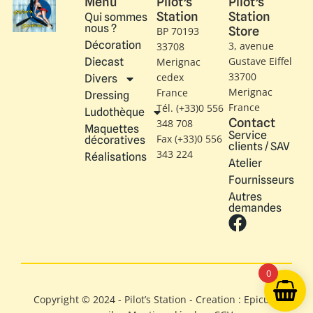
Menu
Pilot’s
Pilot’s
Station
Station
Qui sommes
nous ?
Store
BP 70193
Décoration
3, avenue
33708
Gustave Eiffel​
Diecast
Merignac
33700
cedex
Divers
Merignac
France
Dressing
France
Tél. (+33)0 556
Ludothèque
Contact
348 708
Maquettes
Service
Fax (+33)0 556
décoratives
clients / SAV
343 224
Réalisations
Atelier
Fournisseurs
Autres
demandes
0
Copyright © 2024 - Pilot’s Station - Creation : Epicure