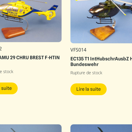
2
VFS014
AMU 29 CHRU BREST F-HTIN
EC135 T1 IntHubschrAusbZ 
Bundeswehr
e stock
Rupture de stock
a suite
Lire la suite