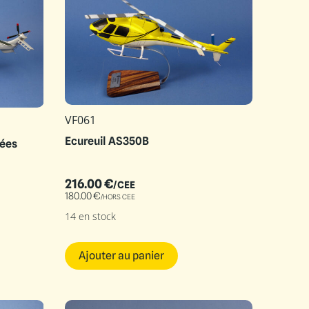
VF061
Ecureuil AS350B
nées
216.00
€
/CEE
180.00
€
/HORS CEE
14 en stock
Ajouter au panier