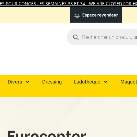
 POUR CONGES LES SEMAINES 33 ET 34 - WE ARE CLOSED FOR HO
Espace revendeur
Divers
Dressing
Ludothèque
Maquet
Eurocopter