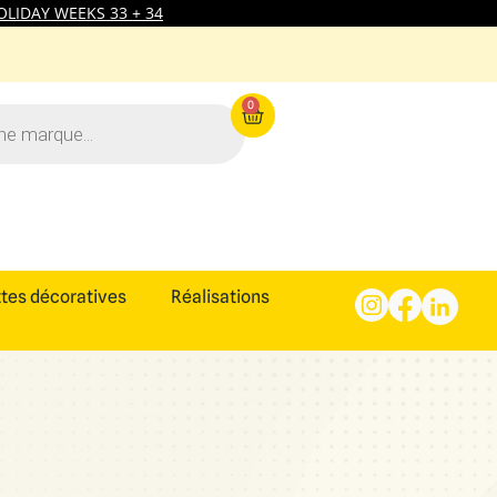
LIDAY WEEKS 33 + 34
0
tes décoratives
Réalisations