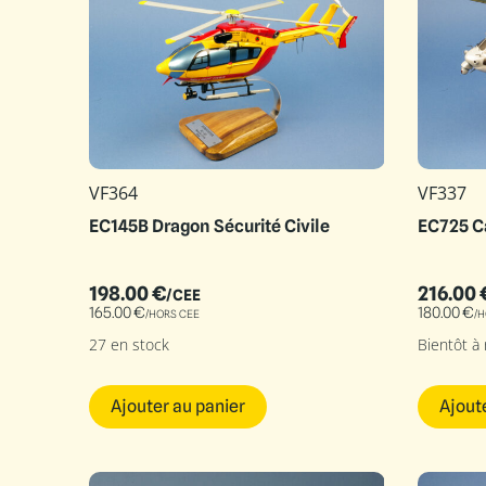
VF364
VF337
EC145B Dragon Sécurité Civile
EC725 C
198.00
€
216.00
/CEE
165.00
€
180.00
€
/HORS CEE
/H
27 en stock
Bientôt à
Ajouter au panier
Ajout