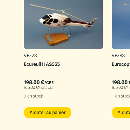
VF228
VF288
Ecureuil II AS355
Eurocop
198.00
€
198.00
/CEE
165.00
€
165.00
€
/HORS CEE
/H
9 en stock
1 en stoc
Ajouter au panier
Ajout