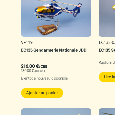
VF119
EC135-0
EC135 Gendarmerie Nationale JDD
EC135 S
Rupture d
216.00
€
/CEE
180.00
€
/HORS CEE
Lire l
Bientôt à nouveau disponible
Ajouter au panier