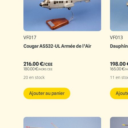
VF017
VF013
Cougar AS532-UL Armée de l’Air
Dauphin 
216.00
€
198.00
/CEE
180.00
€
165.00
€
/HORS CEE
/H
20 en stock
11 en sto
Ajouter au panier
Ajout