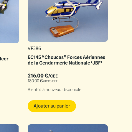
VF386
EC145 “Choucas” Forces Aériennes
Heer
de la Gendarmerie Nationale ‘JBF’
216.00
€
/CEE
180.00
€
/HORS CEE
Bientôt à nouveau disponible
Ajouter au panier