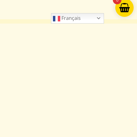
0
Français
n
Pilot’s Station Store
3, avenue Gustave Eiffel​
 cedex
33700 Merignac
France
Contact
348 708
Service clients / SAV
343 224
Atelier
Fournisseurs
Autres demandes