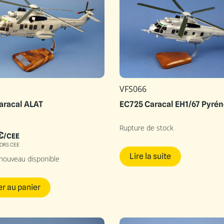
VFS066
aracal ALAT
EC725 Caracal EH1/67 Pyré
Rupture de stock
€
/CEE
ORS CEE
Lire la suite
 nouveau disponible
er au panier