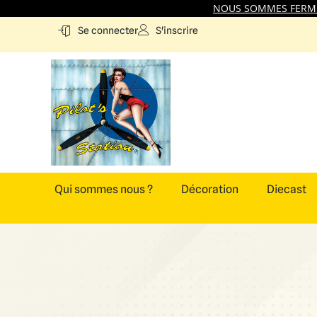
NOUS SOMMES FERMES
S'inscrire
Se connecter
Qui sommes nous ?
Décoration
Diecast