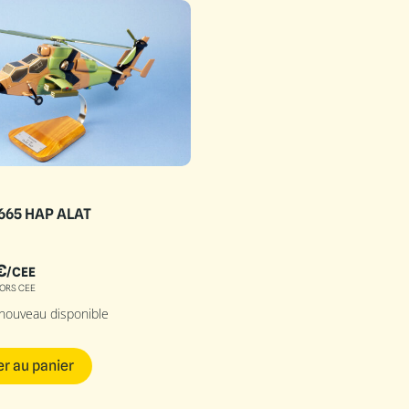
C665 HAP ALAT
€
/CEE
ORS CEE
 nouveau disponible
er au panier