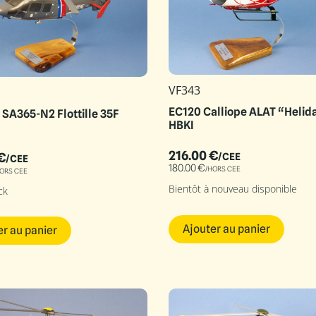
VF343
EC120 Calliope ALAT “Helid
SA365-N2 Flottille 35F
HBKI
216.00
€
€
/CEE
/CEE
180.00
€
/HORS CEE
ORS CEE
Bientôt à nouveau disponible
ck
Ajouter au panier
er au panier