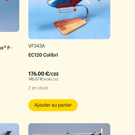
VF343A
ax” F-
EC120 Colibri
176.00
€
/CEE
146.67
€
/HORS CEE
2 en stock
Ajouter au panier