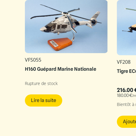
VFS055
VF208
H160 Guépard Marine Nationale
Tigre E
Rupture de stock
216.00
180.00
€
/H
Lire la suite
Bientôt à
Ajout