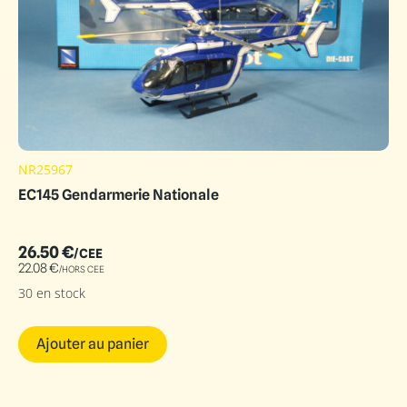
NR25967
EC145 Gendarmerie Nationale
26.50
€
/CEE
22.08
€
/HORS CEE
30 en stock
Ajouter au panier