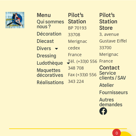
Menu
Pilot’s
Pilot’s
Station
Station
Qui sommes
nous ?
Store
BP 70193
Décoration
3, avenue
33708
Gustave Eiffel​
Diecast
Merignac
33700
cedex
Divers
Merignac
France
Dressing
France
Tél. (+33)0 556
Ludothèque
Contact
348 708
Maquettes
Service
Fax (+33)0 556
décoratives
clients / SAV
343 224
Réalisations
Atelier
Fournisseurs
Autres
demandes
0