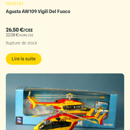
NR25163
Agusta AW109 Vigili Del Fuoco
26.50
€
/CEE
22.08
€
/HORS CEE
Rupture de stock
Lire la suite