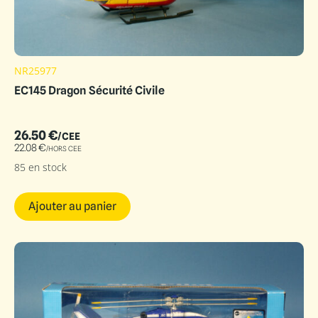
NR25977
EC145 Dragon Sécurité Civile
26.50
€
/CEE
22.08
€
/HORS CEE
85 en stock
Ajouter au panier