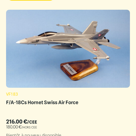
VF183
F/A-18Cs Hornet Swiss Air Force
216.00
€
/CEE
180.00
€
/HORS CEE
Bientôt à nouveau disponible