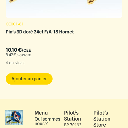
CC001-81
Pin’s 3D doré 24ct F/A-18 Hornet
10.10
€
/CEE
8.42
€
/HORS CEE
4 en stock
Ajouter au panier
Menu
Pilot’s
Pilot’s
Station
Station
Qui sommes
nous ?
Store
BP 70193