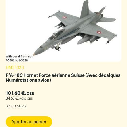
HM3532B
F/A-18C Hornet Force aérienne Suisse (Avec décalques
Numérotations avion)
101.60
€
/CEE
84.67
€
/HORS CEE
33 en stock
Ajouter au panier