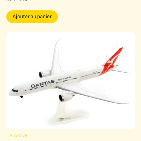
Ajouter au panier
HA558778