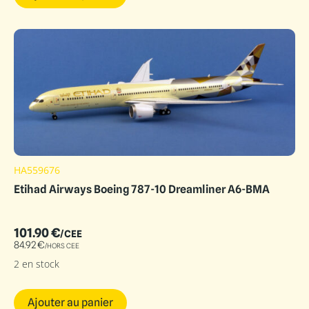
HA559676
Etihad Airways Boeing 787-10 Dreamliner A6-BMA
101.90
€
/CEE
84.92
€
/HORS CEE
2 en stock
Ajouter au panier