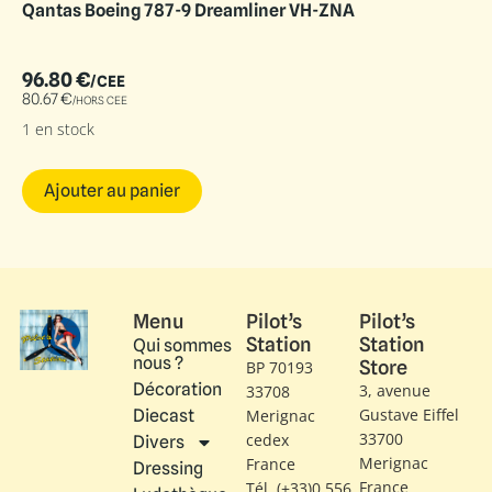
Qantas Boeing 787-9 Dreamliner VH-ZNA
96.80
€
/CEE
80.67
€
/HORS CEE
1 en stock
Ajouter au panier
Menu
Pilot’s
Pilot’s
Station
Station
Qui sommes
nous ?
Store
BP 70193
Décoration
3, avenue
33708
Gustave Eiffel​
Diecast
Merignac
33700
cedex
Divers
Merignac
France
Dressing
France
Tél. (+33)0 556