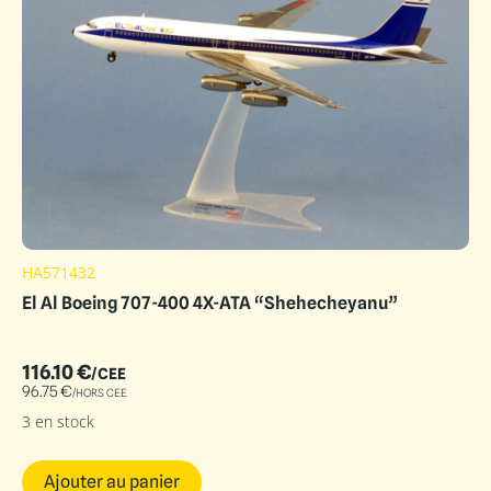
HA571432
El Al Boeing 707-400 4X-ATA “Shehecheyanu”
116.10
€
/CEE
96.75
€
/HORS CEE
3 en stock
Ajouter au panier