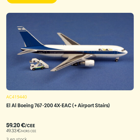
AC419440
El Al Boeing 767-200 4X-EAC (+ Airport Stairs)
59.20
€
/CEE
49.33
€
/HORS CEE
3 en stock