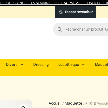
 POUR CONGES LES SEMAINES 33 ET 34 - WE ARE CLOSED FOR HO
Espace revendeur
Divers
Dressing
Ludothèque
Maquet
Accueil
Maquette
/
/ F-101B Voood