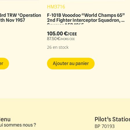
HM3716
3rd TRW ‘Operation
F-101B Vooodoo “World Champs 65”
7th Nov 1957
2nd Fighter Interceptor Squadron, KI
Sawyer AFB 1965
105.00
€
/CEE
87.50
€
/HORS CEE
26 en stock
er
Ajouter au panier
enu
Pilot’s Statio
ui sommes nous ?
BP 70193