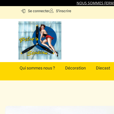
NOUS SOMMES FERMES
S'inscrire
Se connecter
Qui sommes nous ?
Décoration
Diecast