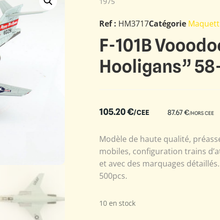
1975
Ref :
HM3717
Catégorie
Maquett
F-101B Vooodo
Hooligans” 58
105.20
€
/CEE
87.67
€
/HORS CEE
Modèle de haute qualité, préass
mobiles, configuration trains d’a
et avec des marquages détaillés. E
500pcs.
10 en stock