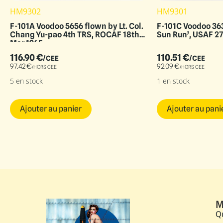
HM9302
HM9301
F-101A Voodoo 5656 flown by Lt. Col.
F-101C Voodoo 36
Chang Yu-pao 4th TRS, ROCAF 18th
Sun Run’, USAF 2
Mar 1965
116.90
€
110.51
€
/CEE
/CEE
97.42
€
92.09
€
/HORS CEE
/HORS CEE
5 en stock
1 en stock
Ajouter au panier
Ajouter au pani
M
Q