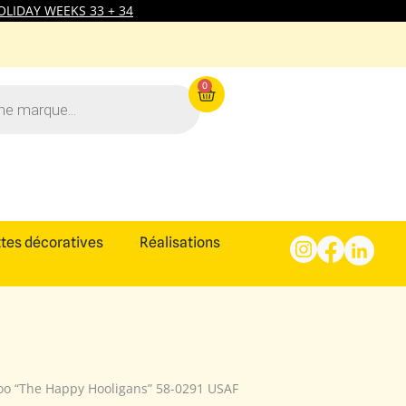
LIDAY WEEKS 33 + 34
0
tes décoratives
Réalisations
oo “The Happy Hooligans” 58-0291 USAF