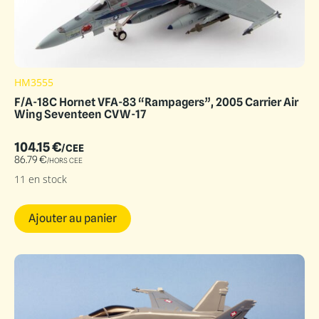
HM3555
F/A-18C Hornet VFA-83 “Rampagers”, 2005 Carrier Air
Wing Seventeen CVW-17
104.15
€
/CEE
86.79
€
/HORS CEE
11 en stock
Ajouter au panier