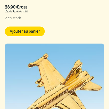
26.90
€
/CEE
22.42
€
/HORS CEE
2 en stock
Ajouter au panier