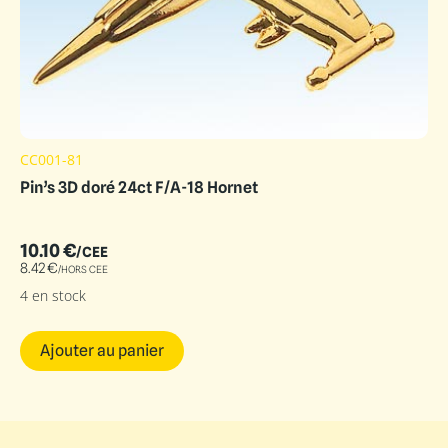
CC001-81
Pin’s 3D doré 24ct F/A-18 Hornet
10.10
€
/CEE
8.42
€
/HORS CEE
4 en stock
Ajouter au panier