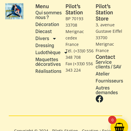
Menu
Pilot’s
Pilot’s
Station
Station
Qui sommes
nous ?
Store
BP 70193
Décoration
3, avenue
33708
Gustave Eiffel​
Diecast
Merignac
33700
cedex
Divers
Merignac
France
Dressing
France
Tél. (+33)0 556
Ludothèque
Contact
348 708
Maquettes
Service
Fax (+33)0 556
décoratives
clients / SAV
343 224
Réalisations
Atelier
Fournisseurs
Autres
demandes
0
Copyright © 2024 - Pilot’s Station - Creation : Epicure