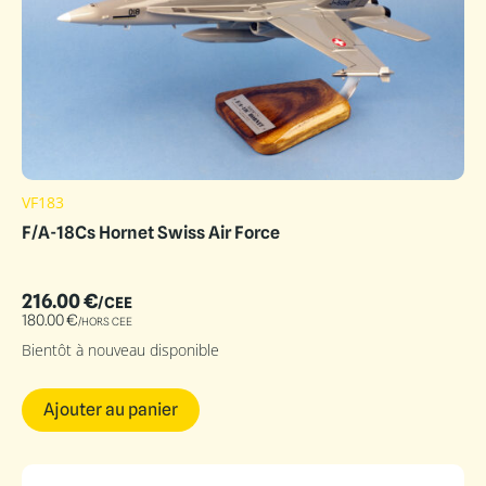
VF183
F/A-18Cs Hornet Swiss Air Force
216.00
€
/CEE
180.00
€
/HORS CEE
Bientôt à nouveau disponible
Ajouter au panier